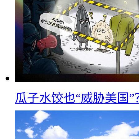
瓜子水饺也“威胁美国”