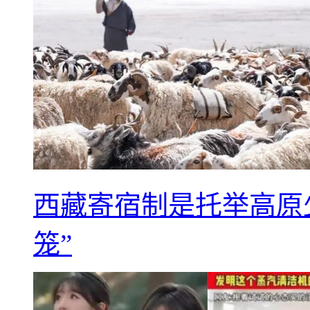
西藏寄宿制是托举高原
笼”