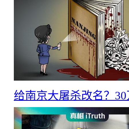
给南京大屠杀改名？3