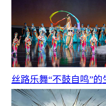
丝路乐舞“不鼓自鸣”