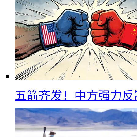
五箭齐发！中方强力反