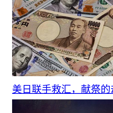
美日联手救汇，献祭的