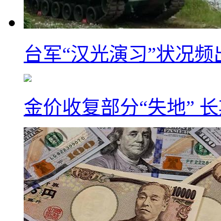
台军“汉光演习”状况频
金价收复部分“失地” 