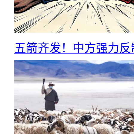
五箭齐发！中方强力反