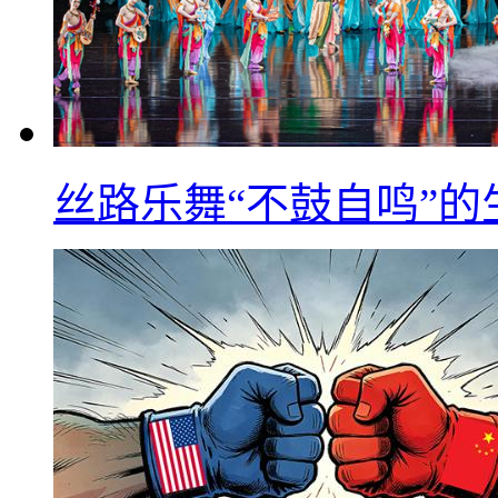
丝路乐舞“不鼓自鸣”