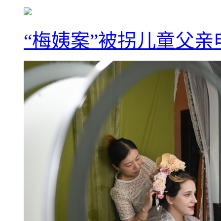
“梅姨案”被拐儿童父