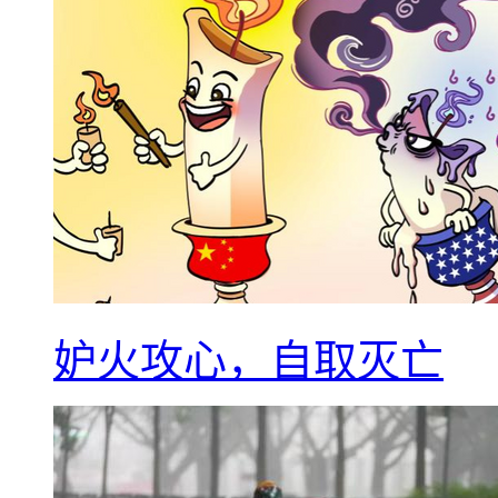
妒火攻心，自取灭亡