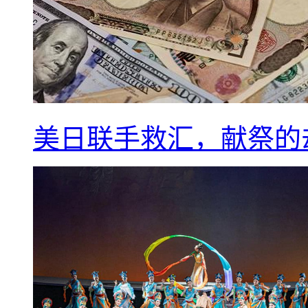
美日联手救汇，献祭的