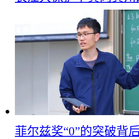
菲尔兹奖“0”的突破背