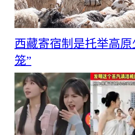
西藏寄宿制是托举高原
笼”