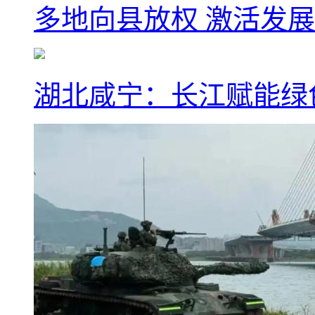
多地向县放权 激活发
湖北咸宁：长江赋能绿