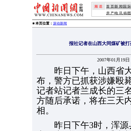
频 道:
首 页
|
新 闻
|
国 际
房 产
|
电 讯 稿
|
图
■ 本页位置：
滚动新闻
报社记者在山西大同煤矿被打
2007年01月19日 
昨日下午，山西省大
布，警方已抓获涉嫌殴
记者站记者兰成长的三
方随后承诺，将在三天
相。
昨日下午3时，浑源