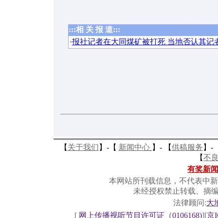
:::相 关 报 道:::
·
报社记者在大同煤矿被打死 当地否认其记
【
关于我们
】-
【
新闻中心
】-
【
供稿服务
】-
【
不
有奖新
本网站所刊载信息，不代表中新
未经授权禁止转载、摘
法律顾问:
大
[
网上传播视听节目许可证（0106168)
][
京I