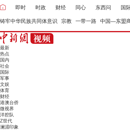
即时
时政
财经
同心
东西问
国
铸牢中华民族共同体意识
宗教
一带一路
中国—东盟
最新
热点
国内
社会
国际
军事
文娱
体育
财经
港澳台侨
微视界
洋腔队
Z世代
澜湄印象