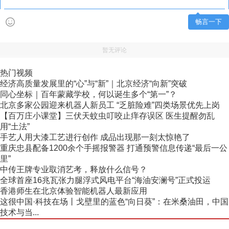
畅言一下
暂无评论
热门视频
经济高质量发展里的“心”与“新”｜北京经济“向新”突破
同心坐标｜百年蒙藏学校，何以诞生多个“第一”？
北京多家公园迎来机器人新员工 “乏脏险难”四类场景优先上岗
【百万庄小课堂】三伏天蚊虫叮咬止痒存误区 医生提醒勿乱
用“土法”
手艺人用大漆工艺进行创作 成品出现那一刻太惊艳了
重庆忠县配备1200余个手摇报警器 打通预警信息传递“最后一公
里”
中传王牌专业取消艺考，释放什么信号？
全球首座16兆瓦张力腿浮式风电平台“海油安澜号”正式投运
香港师生在北京体验智能机器人最新应用
这很中国·科技在场丨戈壁里的蓝色“向日葵”：在米桑油田，中国
技术与当...