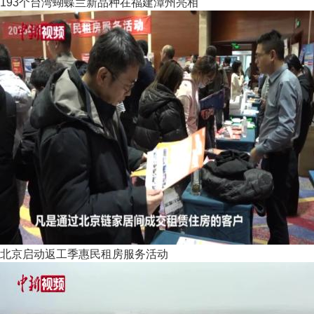
193个台湾蝴蝶兰新品种在福建漳州亮相
北京启动返工季惠民租房服务活动