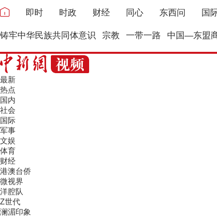
即时
时政
财经
同心
东西问
国
铸牢中华民族共同体意识
宗教
一带一路
中国—东盟
最新
热点
国内
社会
国际
军事
文娱
体育
财经
港澳台侨
微视界
洋腔队
Z世代
澜湄印象