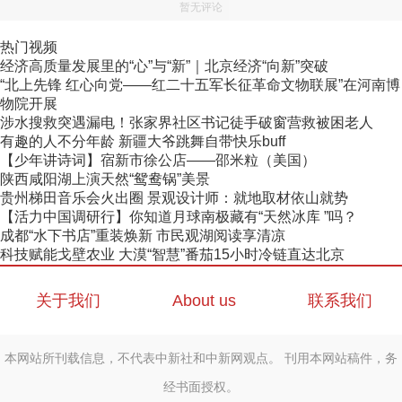
暂无评论
热门视频
经济高质量发展里的“心”与“新”｜北京经济“向新”突破
“北上先锋 红心向党——红二十五军长征革命文物联展”在河南博
物院开展
涉水搜救突遇漏电！张家界社区书记徒手破窗营救被困老人
有趣的人不分年龄 新疆大爷跳舞自带快乐buff
【少年讲诗词】宿新市徐公店——邵米粒（美国）
陕西咸阳湖上演天然“鸳鸯锅”美景
贵州梯田音乐会火出圈 景观设计师：就地取材依山就势
【活力中国调研行】你知道月球南极藏有“天然冰库 ”吗？
成都“水下书店”重装焕新 市民观湖阅读享清凉
科技赋能戈壁农业 大漠“智慧”番茄15小时冷链直达北京
关于我们
About us
联系我们
本网站所刊载信息，不代表中新社和中新网观点。 刊用本网站稿件，务
经书面授权。