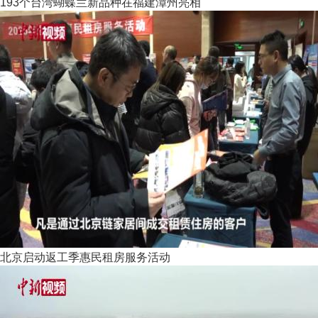
193个台湾蝴蝶兰新品种在福建漳州亮相
北京启动返工季惠民租房服务活动