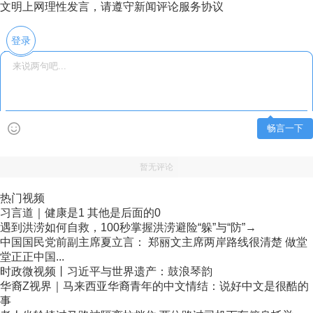
文明上网理性发言，请遵守新闻评论服务协议
登录
畅言一下
暂无评论
热门视频
习言道｜健康是1 其他是后面的0
遇到洪涝如何自救，100秒掌握洪涝避险“躲”与“防”→
中国国民党前副主席夏立言： 郑丽文主席两岸路线很清楚 做堂
堂正正中国...
时政微视频丨习近平与世界遗产：鼓浪琴韵
华裔Z视界｜马来西亚华裔青年的中文情结：说好中文是很酷的
事