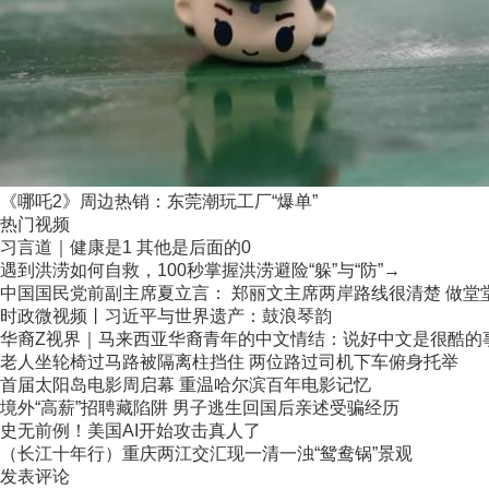
《哪吒2》周边热销：东莞潮玩工厂“爆单”
热门视频
习言道｜健康是1 其他是后面的0
遇到洪涝如何自救，100秒掌握洪涝避险“躲”与“防”→
中国国民党前副主席夏立言： 郑丽文主席两岸路线很清楚 做堂堂正
时政微视频丨习近平与世界遗产：鼓浪琴韵
华裔Z视界｜马来西亚华裔青年的中文情结：说好中文是很酷的
老人坐轮椅过马路被隔离柱挡住 两位路过司机下车俯身托举
首届太阳岛电影周启幕 重温哈尔滨百年电影记忆
境外“高薪”招聘藏陷阱 男子逃生回国后亲述受骗经历
史无前例！美国AI开始攻击真人了
（长江十年行）重庆两江交汇现一清一浊“鸳鸯锅”景观
发表评论