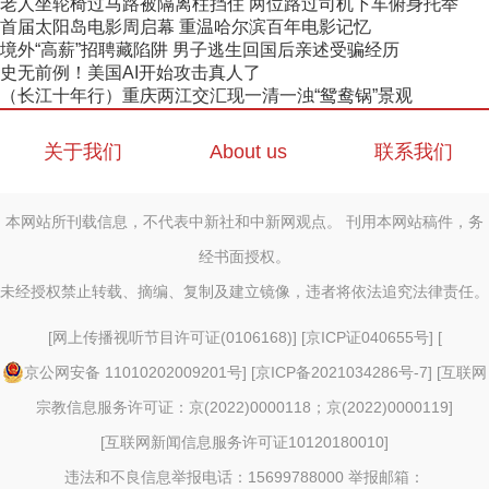
老人坐轮椅过马路被隔离柱挡住 两位路过司机下车俯身托举
首届太阳岛电影周启幕 重温哈尔滨百年电影记忆
境外“高薪”招聘藏陷阱 男子逃生回国后亲述受骗经历
史无前例！美国AI开始攻击真人了
（长江十年行）重庆两江交汇现一清一浊“鸳鸯锅”景观
关于我们
About us
联系我们
本网站所刊载信息，不代表中新社和中新网观点。 刊用本网站稿件，务
经书面授权。
未经授权禁止转载、摘编、复制及建立镜像，违者将依法追究法律责任。
[
网上传播视听节目许可证(0106168)
] [
京ICP证040655号
] [
京公网安备 11010202009201号
] [
京ICP备2021034286号-7
] [
互联网
宗教信息服务许可证：京(2022)0000118；京(2022)0000119
]
[
互联网新闻信息服务许可证10120180010
]
违法和不良信息举报电话：15699788000 举报邮箱：