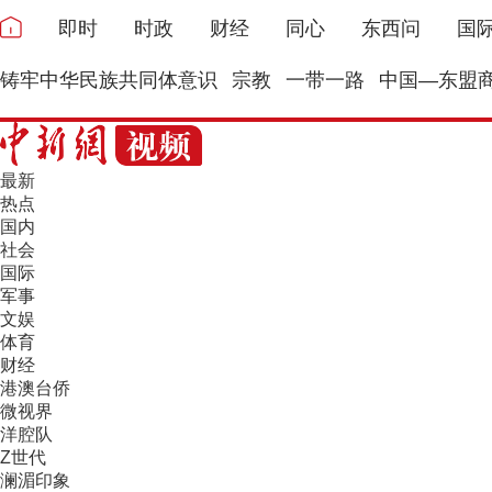
即时
时政
财经
同心
东西问
国
铸牢中华民族共同体意识
宗教
一带一路
中国—东盟
最新
热点
国内
社会
国际
军事
文娱
体育
财经
港澳台侨
微视界
洋腔队
Z世代
澜湄印象