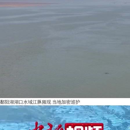
鄱阳湖湖口水域江豚频现 当地加密巡护