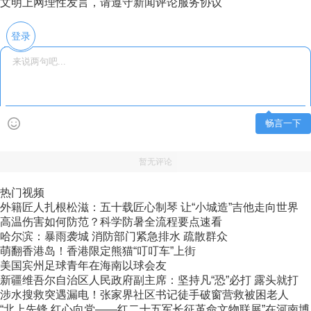
文明上网理性发言，请遵守新闻评论服务协议
登录
畅言一下
暂无评论
热门视频
外籍匠人扎根松滋：五十载匠心制琴 让“小城造”吉他走向世界
高温伤害如何防范？科学防暑全流程要点速看
哈尔滨：暴雨袭城 消防部门紧急排水 疏散群众
萌翻香港岛！香港限定熊猫“叮叮车”上街
美国宾州足球青年在海南以球会友
新疆维吾尔自治区人民政府副主席：坚持凡“恐”必打 露头就打
涉水搜救突遇漏电！张家界社区书记徒手破窗营救被困老人
“北上先锋 红心向党——红二十五军长征革命文物联展”在河南博