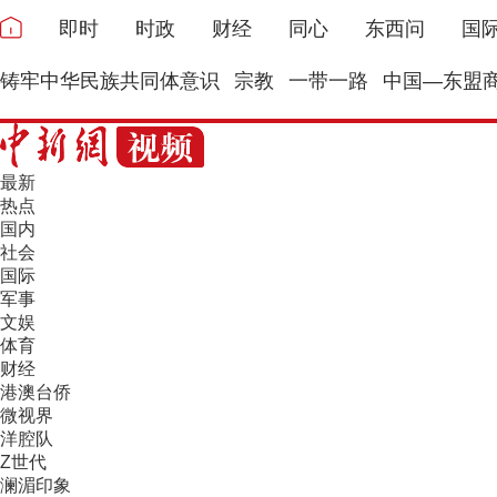
即时
时政
财经
同心
东西问
国
铸牢中华民族共同体意识
宗教
一带一路
中国—东盟
最新
热点
国内
社会
国际
军事
文娱
体育
财经
港澳台侨
微视界
洋腔队
Z世代
澜湄印象