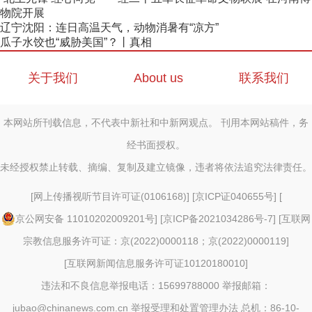
物院开展
辽宁沈阳：连日高温天气，动物消暑有“凉方”
瓜子水饺也“威胁美国”？丨真相
关于我们
About us
联系我们
本网站所刊载信息，不代表中新社和中新网观点。 刊用本网站稿件，务
经书面授权。
未经授权禁止转载、摘编、复制及建立镜像，违者将依法追究法律责任。
[
网上传播视听节目许可证(0106168)
] [
京ICP证040655号
] [
京公网安备 11010202009201号
] [
京ICP备2021034286号-7
] [
互联网
宗教信息服务许可证：京(2022)0000118；京(2022)0000119
]
[
互联网新闻信息服务许可证10120180010
]
违法和不良信息举报电话：15699788000 举报邮箱：
jubao@chinanews.com.cn
举报受理和处置管理办法
总机：86-10-