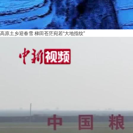
高原土乡迎春雪 梯田苍茫宛若“大地指纹”