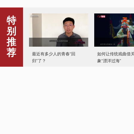
特
别
推
荐
最近有多少人的青春“回
如何让传统戏曲借
归”了？
象“漂洋过海”
科威特首都遭沙尘暴席卷
琼剧演员“胚子”在
化