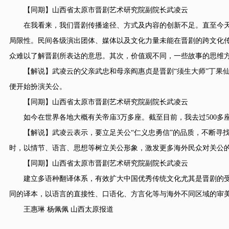
【同期】山西省太原市晋剧艺术研究院副院长武凌云
在我看来，我们晋剧传播途径、方式及内容的创新不足。直至今天
局限性。民间各级演出团体、媒体以及文化力量未能在晋剧的跨文化
众难以了解晋剧所表达的意思。其次，价值观不同，一些故事的思维
【解说】武凌云的父亲武忠和母亲阎惠贞是晋剧“须生大师”丁果仙的
便开始扮演关公。
【同期】山西省太原市晋剧艺术研究院副院长武凌云
如今在世界各地大概有关帝庙3万多座。截至目前，我去过500多座
【解说】武凌云表示，要立足关公“仁义忠勇信”的品质，不断寻找
时，以情节、语言、思想等树立关公形象，激发更多海外民众对关公
【同期】山西省太原市晋剧艺术研究院副院长武凌云
建立多语种翻译体系，有效扩大中国优秀传统文化尤其是晋剧的受
同的译本，以语言的直接性、口语化、方言化等与海外不同区域的审
王惠琳 杨佩佩 山西太原报道