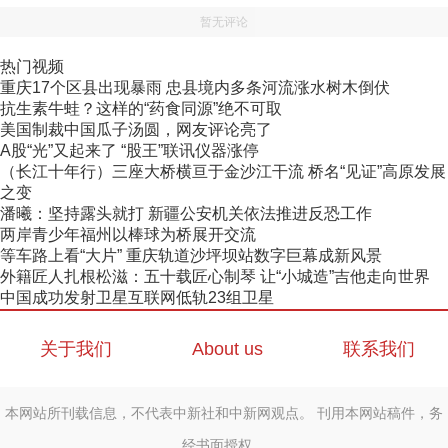
暂无评论
热门视频
重庆17个区县出现暴雨 忠县境内多条河流涨水树木倒伏
抗生素牛蛙？这样的“药食同源”绝不可取
美国制裁中国瓜子汤圆，网友评论亮了
A股“光”又起来了 “股王”联讯仪器涨停
（长江十年行）三座大桥横亘于金沙江干流 桥名“见证”高原发展
之变
潘曦：坚持露头就打 新疆公安机关依法推进反恐工作
两岸青少年福州以棒球为桥展开交流
等车路上看“大片” 重庆轨道沙坪坝站数字巨幕成新风景
外籍匠人扎根松滋：五十载匠心制琴 让“小城造”吉他走向世界
中国成功发射卫星互联网低轨23组卫星
关于我们
About us
联系我们
本网站所刊载信息，不代表中新社和中新网观点。 刊用本网站稿件，务
经书面授权。