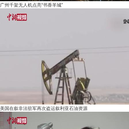
广州千架无人机点亮“书香羊城”
美国在叙非法驻军再次盗运叙利亚石油资源