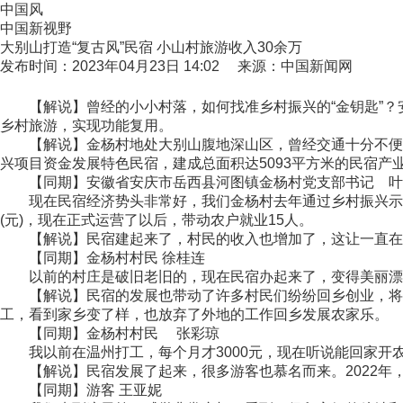
中国风
中国新视野
大别山打造“复古风”民宿 小山村旅游收入30余万
发布时间：2023年04月23日 14:02 来源：中国新闻网
【解说】曾经的小小村落，如何找准乡村振兴的“金钥匙”？安
乡村旅游，实现功能复用。
【解说】金杨村地处大别山腹地深山区，曾经交通十分不便，
兴项目资金发展特色民宿，建成总面积达5093平方米的民宿产
【同期】安徽省安庆市岳西县河图镇金杨村党支部书记 叶
现在民宿经济势头非常好，我们金杨村去年通过乡村振兴示范
(元)，现在正式运营了以后，带动农户就业15人。
【解说】民宿建起来了，村民的收入也增加了，这让一直在
【同期】金杨村村民 徐桂连
以前的村庄是破旧老旧的，现在民宿办起来了，变得美丽漂亮
【解说】民宿的发展也带动了许多村民们纷纷回乡创业，将家中
工，看到家乡变了样，也放弃了外地的工作回乡发展农家乐。
【同期】金杨村村民 张彩琼
我以前在温州打工，每个月才3000元，现在听说能回家开
【解说】民宿发展了起来，很多游客也慕名而来。2022年，金
【同期】游客 王亚妮