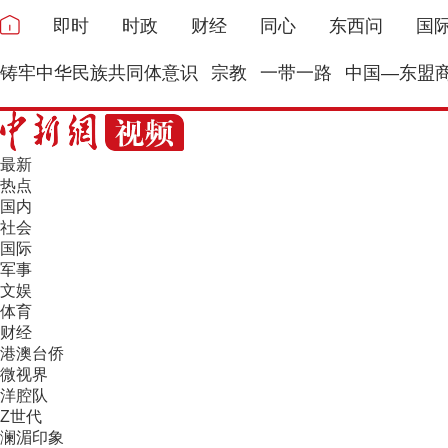
即时
时政
财经
同心
东西问
国
铸牢中华民族共同体意识
宗教
一带一路
中国—东盟
最新
热点
国内
社会
国际
军事
文娱
体育
财经
港澳台侨
微视界
洋腔队
Z世代
澜湄印象