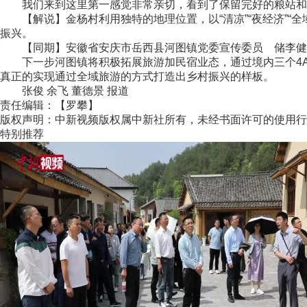
我们来到这里第一感觉非常亲切，看到了保留完好的粮站和
【解说】金杨村利用独特的地理位置，以“清凉”“夜经济”“
振兴。
【同期】安徽省安庆市岳西县河图镇党委宣传委员 储李健
下一步河图镇将积极拓展旅游加民宿业态，通过境内三个4A
真正的实现通过全域旅游的方式打造出乡村振兴的样板。
张俊 余飞 董德景 报道
责任编辑：【罗攀】
版权声明：中新视频版权属中新社所有，未经书面许可的使用行
特别推荐