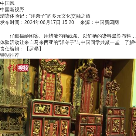
中国风
中国新视野
蜡染体验记：“洋弟子”的多元文化交融之旅
发布时间：2024年06月17日 15:20 来源：中国新闻网
仔细描绘图案、用蜡液勾勒线条、以鲜艳的染料晕染布料……
体验活动让来自马来西亚的“洋弟子”与中国同学共聚一堂，了解
责任编辑：【罗攀】
特别推荐