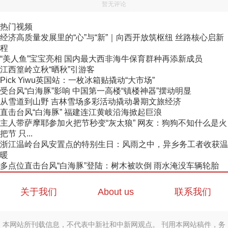
暂无评论
热门视频
经济高质量发展里的“心”与“新”｜向西开放筑枢纽 丝路核心启新
程
“美人鱼”宝宝亮相 国内最大西非海牛保育群种再添新成员
江西篁岭立秋“晒秋”引游客
Pick Yiwu英国站：一枚冰箱贴撬动“大市场”
受台风“白海豚”影响 中国第一高楼“镇楼神器”摆动明显
从雪道到山野 吉林雪场多彩活动撬动暑期文旅经济
直击台风“白海豚” 福建连江黄岐沿海掀起巨浪
主人带萨摩耶参加火把节秒变“灰太狼” 网友：狗狗不知什么是火
把节 只...
浙江温岭台风安置点的特别生日：风雨之中，异乡务工者收获温
暖
多点位直击台风“白海豚”登陆：树木被吹倒 雨水淹没车辆轮胎
关于我们
About us
联系我们
本网站所刊载信息，不代表中新社和中新网观点。 刊用本网站稿件，务