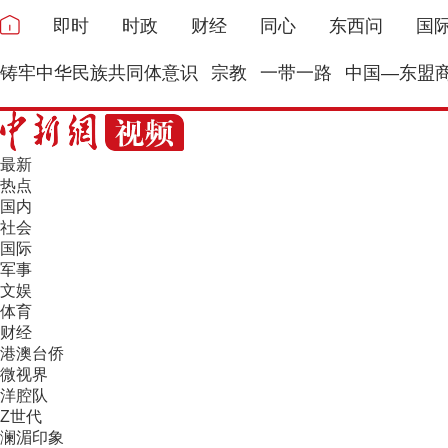
即时
时政
财经
同心
东西问
国
铸牢中华民族共同体意识
宗教
一带一路
中国—东盟
最新
热点
国内
社会
国际
军事
文娱
体育
财经
港澳台侨
微视界
洋腔队
Z世代
澜湄印象