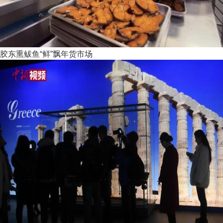
胶东熏鲅鱼“鲜”飘年货市场