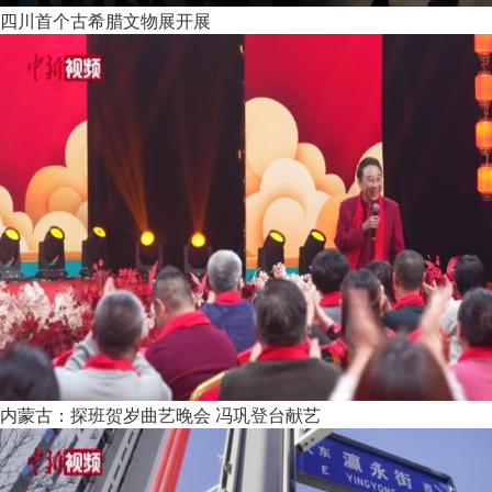
四川首个古希腊文物展开展
内蒙古：探班贺岁曲艺晚会 冯巩登台献艺