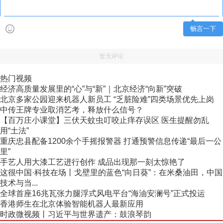
畅言一下
暂无评论
热门视频
经济高质量发展里的“心”与“新”｜北京经济“向新”突破
北京多家公园迎来机器人新员工 “乏脏险难”四类场景优先上岗
中传王牌专业取消艺考，释放什么信号？
【百万庄小课堂】三伏天蚊虫叮咬止痒存误区 医生提醒勿乱
用“土法”
重庆忠县配备1200余个手摇报警器 打通预警信息传递“最后一公
里”
手艺人用大漆工艺进行创作 成品出现那一刻太惊艳了
这很中国·科技在场丨戈壁里的蓝色“向日葵”：在米桑油田，中国
技术与当...
全球首座16兆瓦张力腿浮式风电平台“海油安澜号”正式投运
香港师生在北京体验智能机器人最新应用
时政微视频丨习近平与世界遗产：鼓浪琴韵