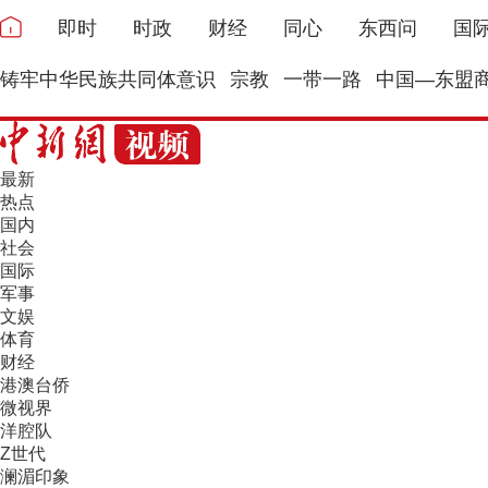
即时
时政
财经
同心
东西问
国
铸牢中华民族共同体意识
宗教
一带一路
中国—东盟
最新
热点
国内
社会
国际
军事
文娱
体育
财经
港澳台侨
微视界
洋腔队
Z世代
澜湄印象