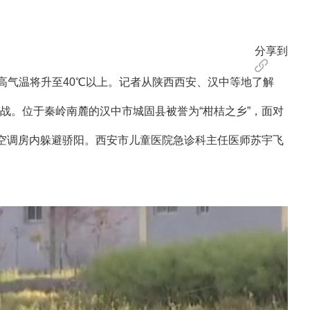
分享到
气温将升至40℃以上。记者从陕西西安、汉中等地了解
。位于秦岭南麓的汉中市城固县被誉为“柑桔之乡”，面对
空调房内躲避骄阳。西安市儿童医院急诊科主任医师苏宇飞