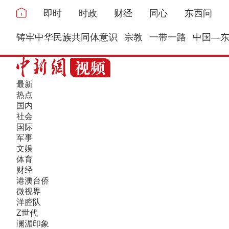
即时
时政
财经
同心
东西问
铸牢中华民族共同体意识
宗教
一带一路
中国—
最新
热点
国内
社会
国际
军事
文娱
体育
财经
港澳台侨
微视界
洋腔队
Z世代
澜湄印象