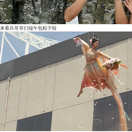
来看兵哥哥们端午包粽子啦