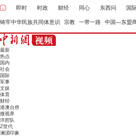
即时
时政
财经
同心
东西问
国
铸牢中华民族共同体意识
宗教
一带一路
中国—东盟
最新
热点
国内
社会
国际
军事
文娱
体育
财经
港澳台侨
微视界
洋腔队
Z世代
澜湄印象