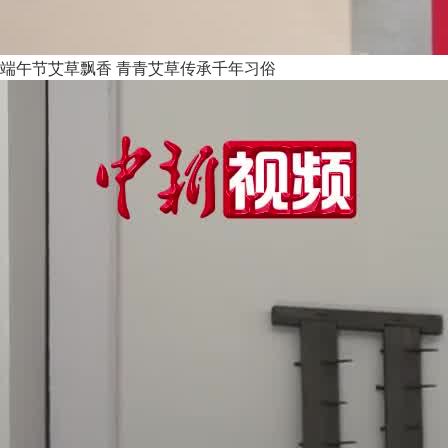
端午节艾草飘香 青青艾草传承千年习俗