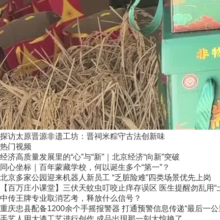
探访太原晋源非遗工坊：晋祠米粽守古法创新味
热门视频
经济高质量发展里的“心”与“新”｜北京经济“向新”突破
同心坐标｜百年蒙藏学校，何以诞生多个“第一”？
北京多家公园迎来机器人新员工 “乏脏险难”四类场景优先上岗
【百万庄小课堂】三伏天蚊虫叮咬止痒存误区 医生提醒勿乱用“
中传王牌专业取消艺考，释放什么信号？
重庆忠县配备1200余个手摇报警器 打通预警信息传递“最后一公
手艺人用大漆工艺进行创作 成品出现那一刻太惊艳了