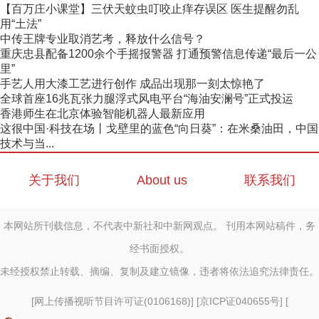
【百万庄小课堂】三伏天蚊虫叮咬止痒存误区 医生提醒勿乱
用“土法”
中传王牌专业取消艺考，释放什么信号？
重庆忠县配备1200余个手摇报警器 打通预警信息传递“最后一公
里”
手艺人用大漆工艺进行创作 成品出现那一刻太惊艳了
全球首座16兆瓦张力腿浮式风电平台“海油安澜号”正式投运
香港师生在北京体验智能机器人最新应用
这很中国·科技在场丨戈壁里的蓝色“向日葵”：在米桑油田，中国
技术与当...
关于我们
About us
联系我们
本网站所刊载信息，不代表中新社和中新网观点。 刊用本网站稿件，务
经书面授权。
未经授权禁止转载、摘编、复制及建立镜像，违者将依法追究法律责任。
[
网上传播视听节目许可证(0106168)
] [
京ICP证040655号
] [