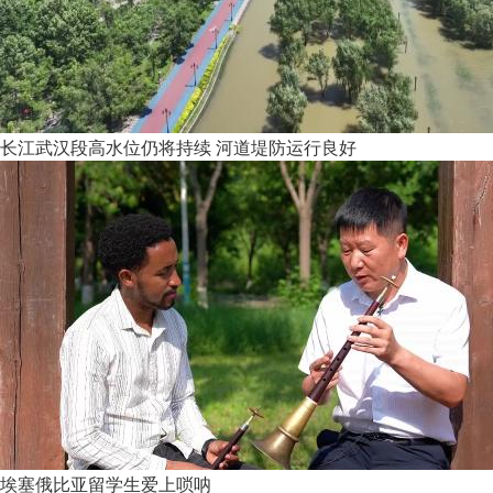
长江武汉段高水位仍将持续 河道堤防运行良好
埃塞俄比亚留学生爱上唢呐