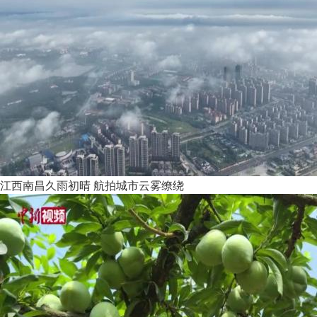
江西南昌久雨初晴 航拍城市云雾缭绕