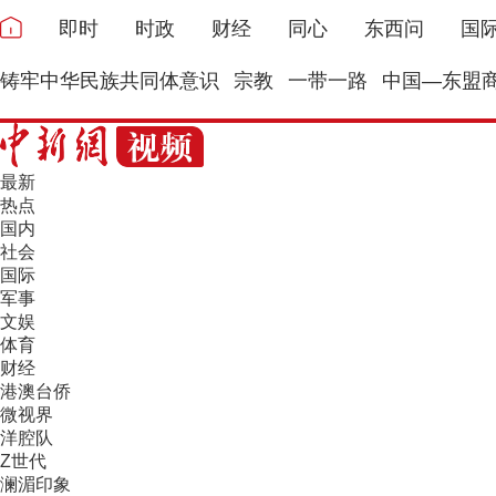
即时
时政
财经
同心
东西问
国
铸牢中华民族共同体意识
宗教
一带一路
中国—东盟
最新
热点
国内
社会
国际
军事
文娱
体育
财经
港澳台侨
微视界
洋腔队
Z世代
澜湄印象