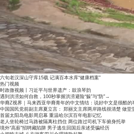
六旬老汉深山守库15载 记满百本水库“健康档案”
热门视频
时政微视频丨习近平与世界遗产：鼓浪琴韵
遇到洪涝如何自救，100秒掌握洪涝避险“躲”与“防”→
华裔Z视界｜马来西亚华裔青年的中文情结：说好中文是很酷的
中国国民党前副主席夏立言： 郑丽文主席两岸路线很清楚 做堂堂正
首届太阳岛电影周启幕 重温哈尔滨百年电影记忆
老人坐轮椅过马路被隔离柱挡住 两位路过司机下车俯身托举
境外“高薪”招聘藏陷阱 男子逃生回国后亲述受骗经历