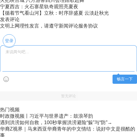
火把映古城 八方游客四川会理踏歌起舞
宁夏西吉：火石寨星轨奇观照亮夏夜
【循着节气看山河】立秋：时序辞盛夏 云淡赴秋光
发表评论
文明上网理性发言，请遵守新闻评论服务协议
登录
畅言一下
暂无评论
热门视频
时政微视频丨习近平与世界遗产：鼓浪琴韵
遇到洪涝如何自救，100秒掌握洪涝避险“躲”与“防”→
华裔Z视界｜马来西亚华裔青年的中文情结：说好中文是很酷的
事