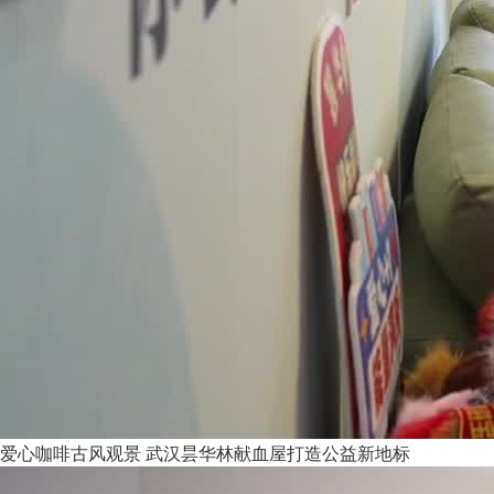
爱心咖啡古风观景 武汉昙华林献血屋打造公益新地标