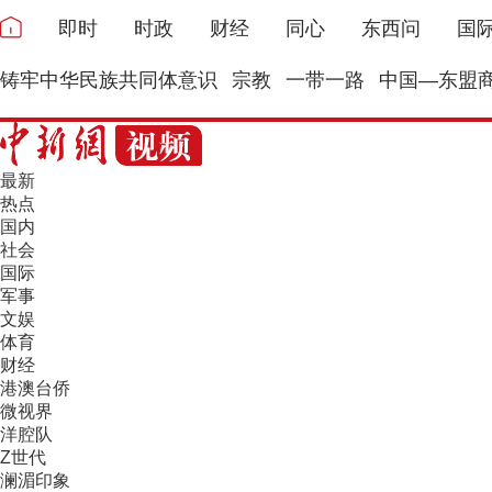
即时
时政
财经
同心
东西问
国
铸牢中华民族共同体意识
宗教
一带一路
中国—东盟
最新
热点
国内
社会
国际
军事
文娱
体育
财经
港澳台侨
微视界
洋腔队
Z世代
澜湄印象