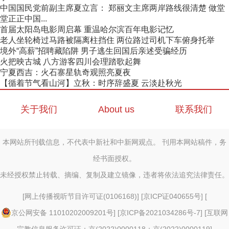
中国国民党前副主席夏立言： 郑丽文主席两岸路线很清楚 做堂
堂正正中国...
首届太阳岛电影周启幕 重温哈尔滨百年电影记忆
老人坐轮椅过马路被隔离柱挡住 两位路过司机下车俯身托举
境外“高薪”招聘藏陷阱 男子逃生回国后亲述受骗经历
火把映古城 八方游客四川会理踏歌起舞
宁夏西吉：火石寨星轨奇观照亮夏夜
【循着节气看山河】立秋：时序辞盛夏 云淡赴秋光
关于我们
About us
联系我们
本网站所刊载信息，不代表中新社和中新网观点。 刊用本网站稿件，务
经书面授权。
未经授权禁止转载、摘编、复制及建立镜像，违者将依法追究法律责任。
[
网上传播视听节目许可证(0106168)
] [
京ICP证040655号
] [
京公网安备 11010202009201号
] [
京ICP备2021034286号-7
] [
互联网