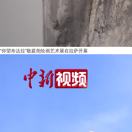
“仰望布达拉”敬庭尧绘画艺术展在拉萨开幕