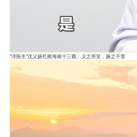
“洋医生”沈义扬扎根海南十三载：义之所至，扬之千里