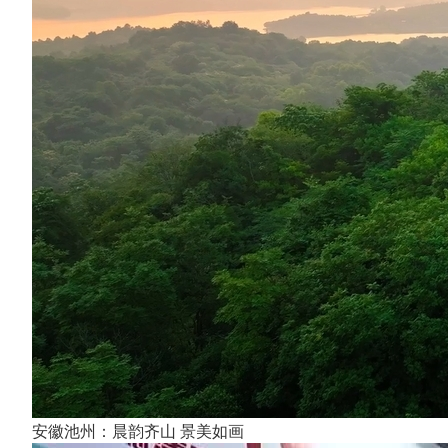
安徽池州：晨韵齐山 景美如画