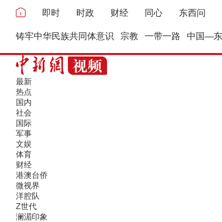
即时
时政
财经
同心
东西问
铸牢中华民族共同体意识
宗教
一带一路
中国—
最新
热点
国内
社会
国际
军事
文娱
体育
财经
港澳台侨
微视界
洋腔队
Z世代
澜湄印象