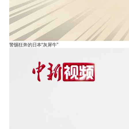
警惕狂奔的日本“灰犀牛”