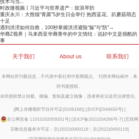
技术与当...
时政微视频丨习近平与世界遗产：鼓浪琴韵
重庆永川：大熊猫“青露”5岁生日会举行 抱西蓝花、趴蘑菇萌态
十足
遇到洪涝如何自救，100秒掌握洪涝避险“躲”与“防”→
华裔Z视界｜马来西亚华裔青年的中文情结：说好中文是很酷的
事
关于我们
About us
联系我们
本网站所刊载信息，不代表中新社和中新网观点。 刊用本网站稿件，务
经书面授权。
未经授权禁止转载、摘编、复制及建立镜像，违者将依法追究法律责任。
[
网上传播视听节目许可证(0106168)
] [
京ICP证040655号
] [
京公网安备 11010202009201号
] [
京ICP备2021034286号-7
] [
互联网
宗教信息服务许可证：京(2022)0000118；京(2022)0000119
]