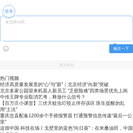
登录
畅言一下
暂无评论
热门视频
经济高质量发展里的“心”与“新”｜北京经济“向新”突破
北京多家公园迎来机器人新员工 “乏脏险难”四类场景优先上岗
中传王牌专业取消艺考，释放什么信号？
【百万庄小课堂】三伏天蚊虫叮咬止痒存误区 医生提醒勿乱
用“土法”
重庆忠县配备1200余个手摇报警器 打通预警信息传递“最后一公
里”
这很中国·科技在场丨戈壁里的蓝色“向日葵”：在米桑油田，中国