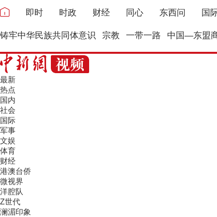
即时
时政
财经
同心
东西问
国
铸牢中华民族共同体意识
宗教
一带一路
中国—东盟
最新
热点
国内
社会
国际
军事
文娱
体育
财经
港澳台侨
微视界
洋腔队
Z世代
澜湄印象