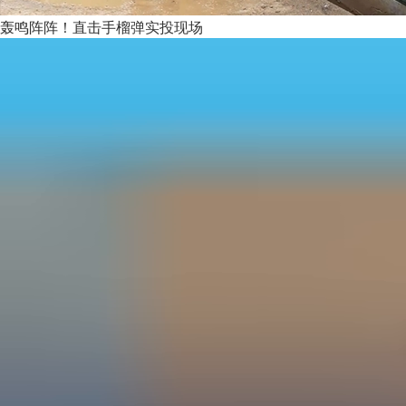
轰鸣阵阵！直击手榴弹实投现场