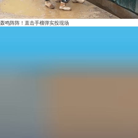
轰鸣阵阵！直击手榴弹实投现场