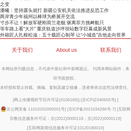
之变
潘曦：坚持露头就打 新疆公安机关依法推进反恐工作
两岸青少年福州以棒球为桥展开交流
寸步不让！解放军硬刚荷兰老舰 驱离菲方挑衅船只
等车路上看“大片” 重庆轨道沙坪坝站数字巨幕成新风景
外籍匠人扎根松滋：五十载匠心制琴 让“小城造”吉他走向世界
关于我们
About us
联系我们
本网站所刊载信息，不代表中新社和中新网观点。 刊用本网站稿件，务
经书面授权。
未经授权禁止转载、摘编、复制及建立镜像，违者将依法追究法律责任。
[
网上传播视听节目许可证(0106168)
] [
京ICP证040655号
] [
京公网安备 11010202009201号
] [
京ICP备2021034286号-7
] [
互联网
宗教信息服务许可证：京(2022)0000118；京(2022)0000119
]
[
互联网新闻信息服务许可证10120180010
]