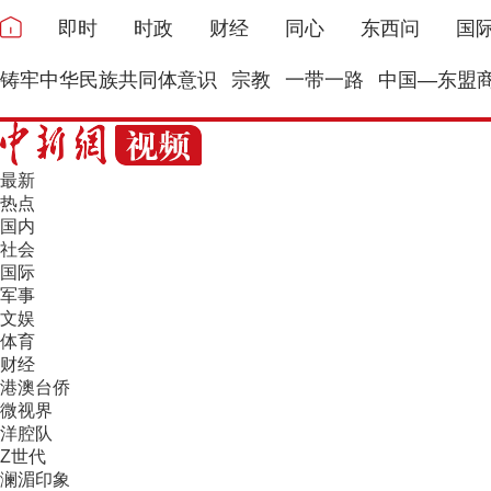
即时
时政
财经
同心
东西问
国
铸牢中华民族共同体意识
宗教
一带一路
中国—东盟
最新
热点
国内
社会
国际
军事
文娱
体育
财经
港澳台侨
微视界
洋腔队
Z世代
澜湄印象