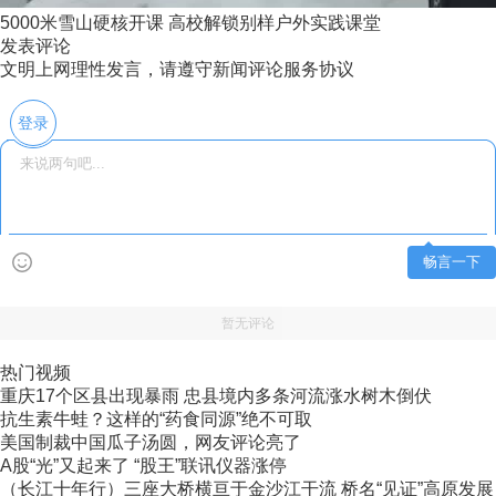
5000米雪山硬核开课 高校解锁别样户外实践课堂
发表评论
文明上网理性发言，请遵守新闻评论服务协议
登录
畅言一下
暂无评论
热门视频
重庆17个区县出现暴雨 忠县境内多条河流涨水树木倒伏
抗生素牛蛙？这样的“药食同源”绝不可取
美国制裁中国瓜子汤圆，网友评论亮了
A股“光”又起来了 “股王”联讯仪器涨停
（长江十年行）三座大桥横亘于金沙江干流 桥名“见证”高原发展