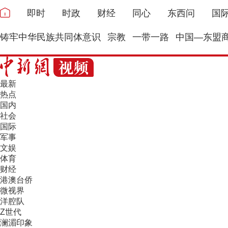
即时
时政
财经
同心
东西问
国
铸牢中华民族共同体意识
宗教
一带一路
中国—东盟
最新
热点
国内
社会
国际
军事
文娱
体育
财经
港澳台侨
微视界
洋腔队
Z世代
澜湄印象