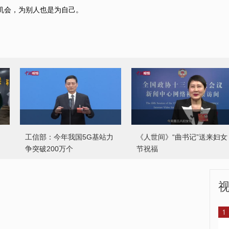
机会，为别人也是为自己。
工信部：今年我国5G基站力
《人世间》“曲书记”送来妇女
争突破200万个
节祝福
青岛：保障“健康码异常”人员
孙宝林委员：从版权出发引
就医需求
导“剧本杀”新业态健康发展