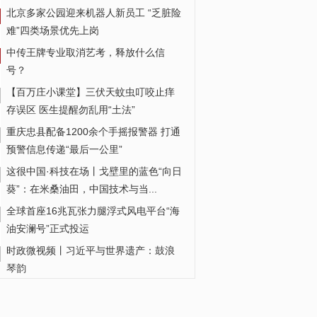
北京多家公园迎来机器人新员工 “乏脏险
难”四类场景优先上岗
中传王牌专业取消艺考，释放什么信
号？
【百万庄小课堂】三伏天蚊虫叮咬止痒
存误区 医生提醒勿乱用“土法”
重庆忠县配备1200余个手摇报警器 打通
预警信息传递“最后一公里”
这很中国·科技在场丨戈壁里的蓝色“向日
葵”：在米桑油田，中国技术与当...
全球首座16兆瓦张力腿浮式风电平台“海
油安澜号”正式投运
时政微视频丨习近平与世界遗产：鼓浪
琴韵
老年人拍个照，被手机广告“围攻”了？