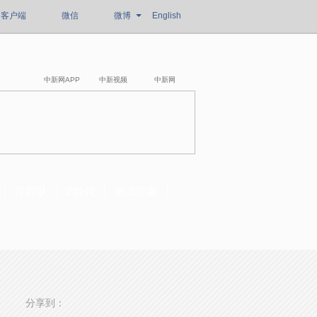
客户端
微信
微博
English
中新网APP
中新视频
中新网
洋腔队
Z世代
澜湄印象
分享到：