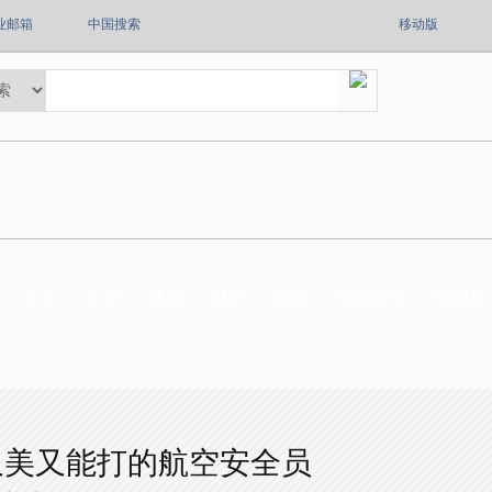
业邮箱
中国搜索
移动版
军事
文娱
体育
财经
直播
港澳台侨
微视界
又美又能打的航空安全员