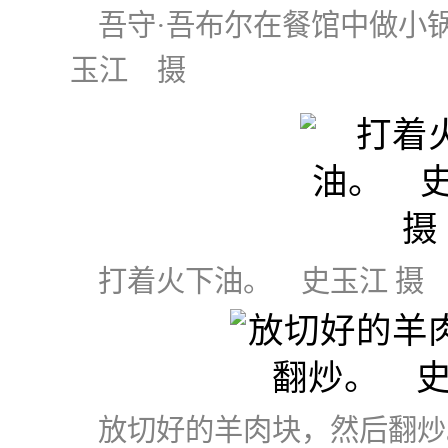
吾守·吾布尔在餐馆中做小
玉江 摄
打着火下油。 史玉江 摄
放切好的羊肉块，然后翻炒