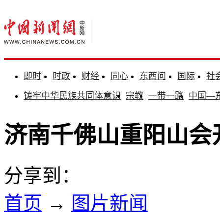
即时
时政
财经
同心
东西问
国际
社
铸牢中华民族共同体意识
宗教
一带一路
中国—
济南千佛山重阳山会
分享到：
首页
→
图片新闻