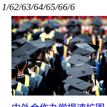
1/6
2/6
3/6
4/6
5/6
6/6