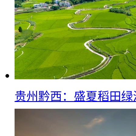
贵州黔西：盛夏稻田绿