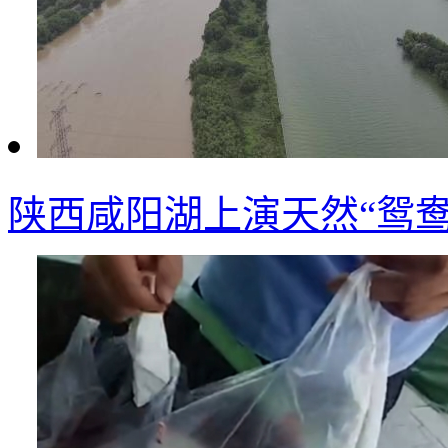
陕西咸阳湖上演天然“鸳鸯