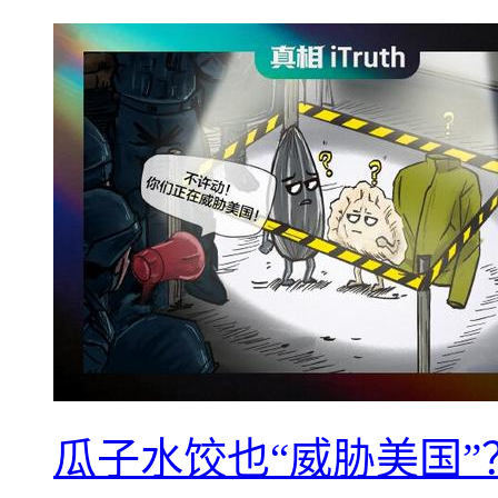
瓜子水饺也“威胁美国”