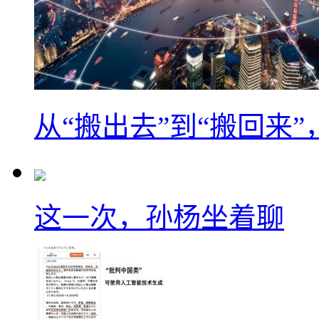
从“搬出去”到“搬回来
这一次，孙杨坐着聊