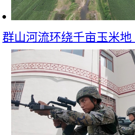
群山河流环绕千亩玉米地 