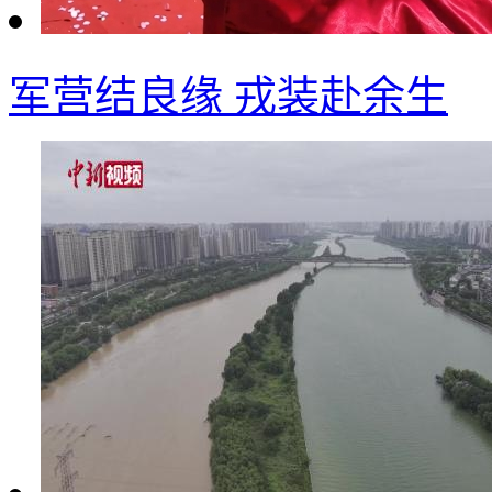
军营结良缘 戎装赴余生