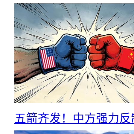
五箭齐发！中方强力反