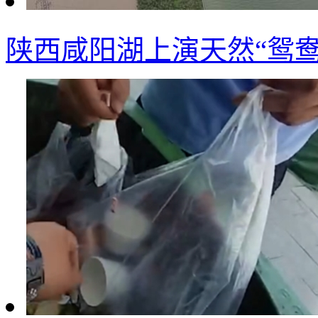
陕西咸阳湖上演天然“鸳鸯