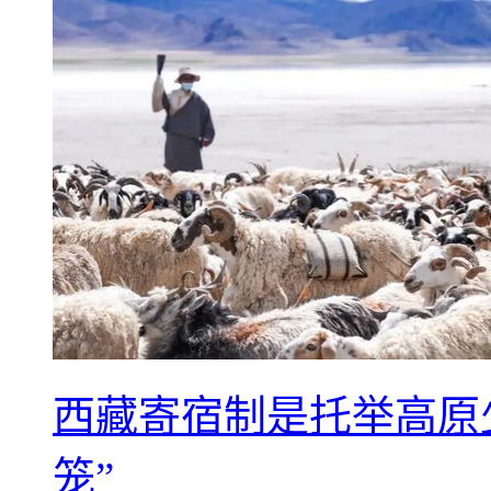
西藏寄宿制是托举高原
笼”