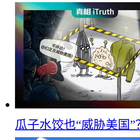
瓜子水饺也“威胁美国”