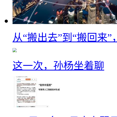
从“搬出去”到“搬回来
这一次，孙杨坐着聊