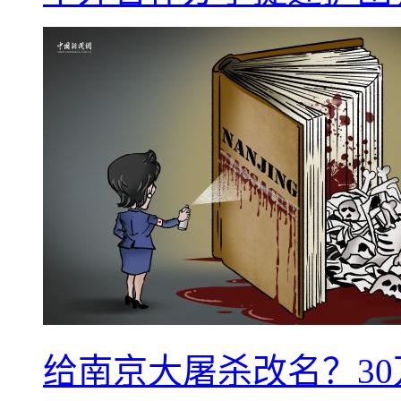
给南京大屠杀改名？3