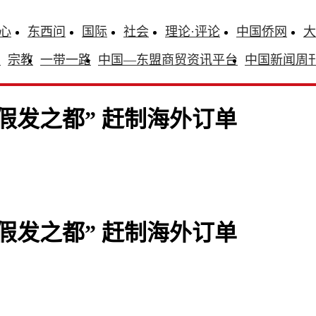
心
东西问
国际
社会
理论·评论
中国侨网
大
识
宗教
一带一路
中国—东盟商贸资讯平台
中国新闻周
假发之都” 赶制海外订单
假发之都” 赶制海外订单