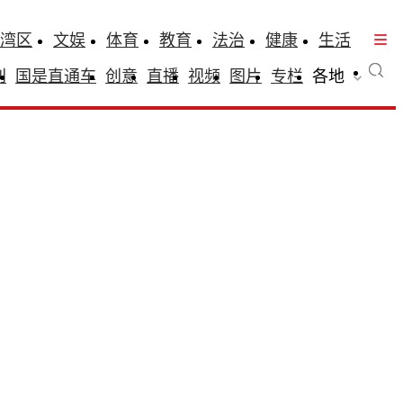
湾区
文娱
体育
教育
法治
健康
生活
刊
国是直通车
创意
直播
视频
图片
专栏
各地