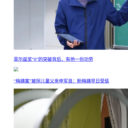
菲尔兹奖“0”的突破背后，有他一份功劳
“梅姨案”被拐儿童父亲申军良：盼梅姨早日受惩