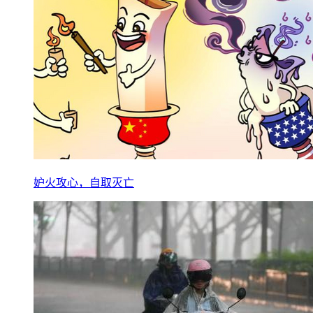
妒火攻心，自取灭亡