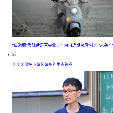
“白海豚”登陆后是否会北上？为何近期台风“扎堆”来袭
长江大保护下黄冈黄州的生态答卷