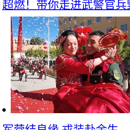
超燃！带你走进武警官兵
军营结良缘 戎装赴余生