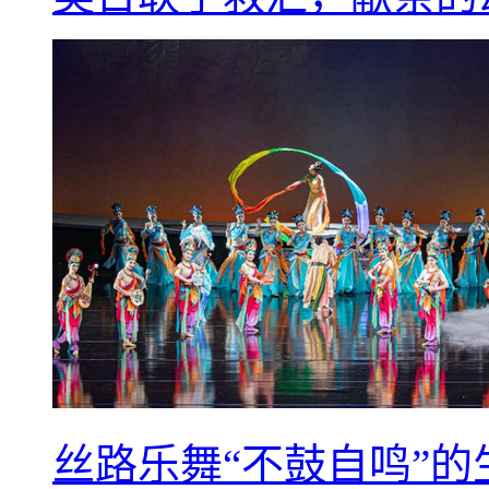
丝路乐舞“不鼓自鸣”