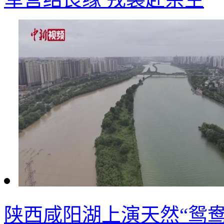
陕西咸阳湖上演天然“鸳鸯