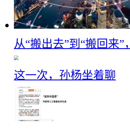
从“搬出去”到“搬回来
这一次，孙杨坐着聊