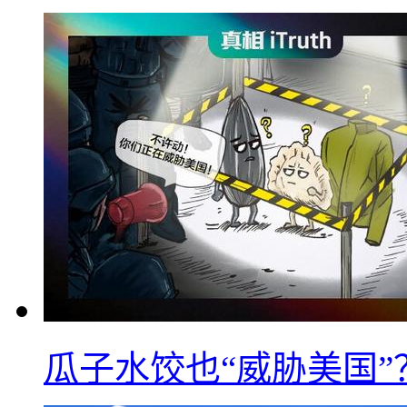
瓜子水饺也“威胁美国”