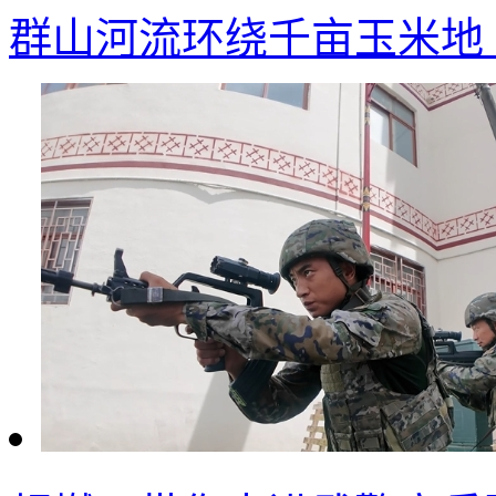
群山河流环绕千亩玉米地 