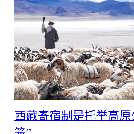
西藏寄宿制是托举高原
笼”