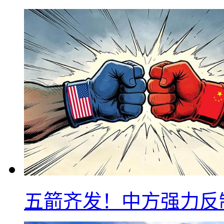
五箭齐发！中方强力反