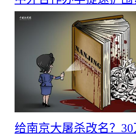
给南京大屠杀改名？3