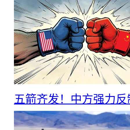
五箭齐发！中方强力反