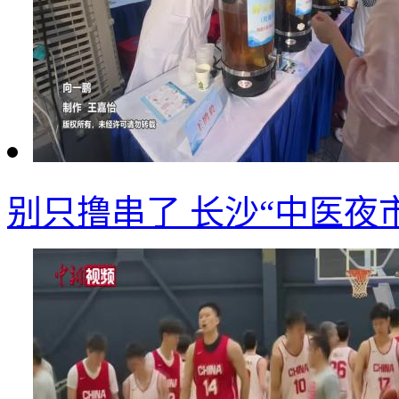
别只撸串了 长沙“中医夜