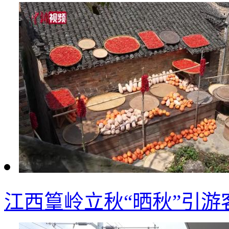
江西篁岭立秋“晒秋”引游