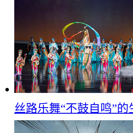
丝路乐舞“不鼓自鸣”