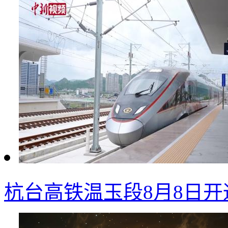
杭台高铁温玉段8月8日开