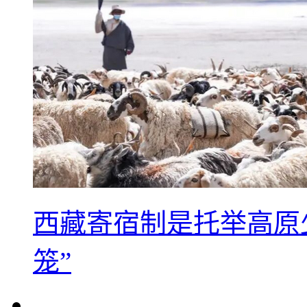
西藏寄宿制是托举高原
笼”