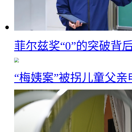
菲尔兹奖“0”的突破背
“梅姨案”被拐儿童父