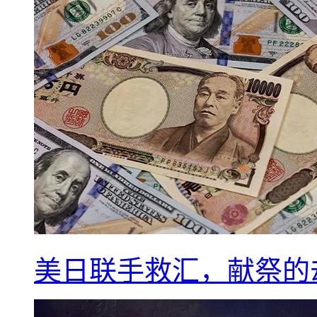
美日联手救汇，献祭的