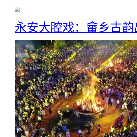
永安大腔戏：畲乡古韵