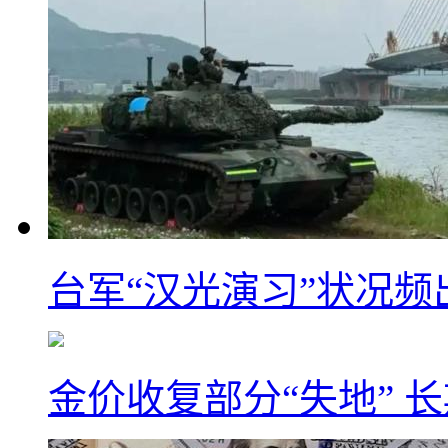
台军“汉光演习”状况频
金价收复部分“失地” 