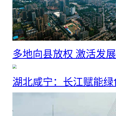
多地向县放权 激活发
湖北咸宁：长江赋能绿