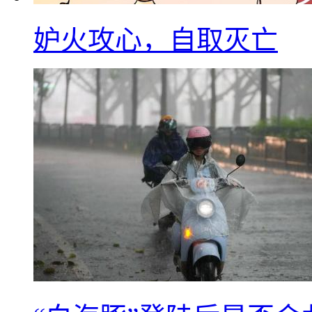
妒火攻心，自取灭亡