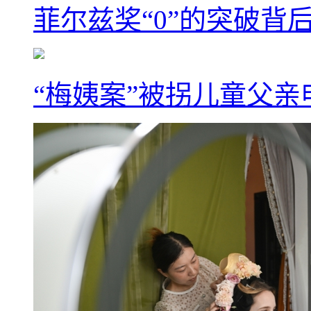
菲尔兹奖“0”的突破背
“梅姨案”被拐儿童父