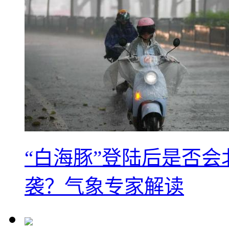
“白海豚”登陆后是否会
袭？气象专家解读