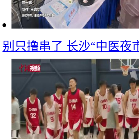
别只撸串了 长沙“中医夜