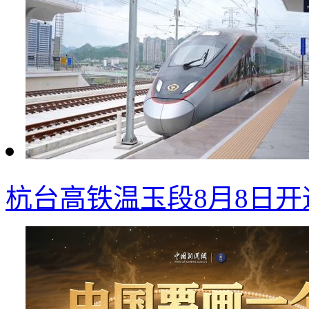
杭台高铁温玉段8月8日开