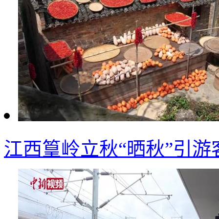
江西篁岭立秋“晒秋”引游