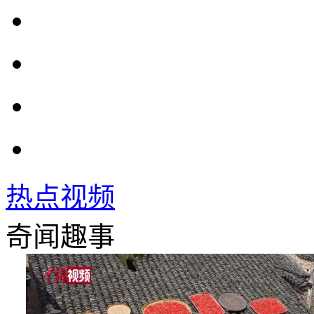
热点视频
奇闻趣事