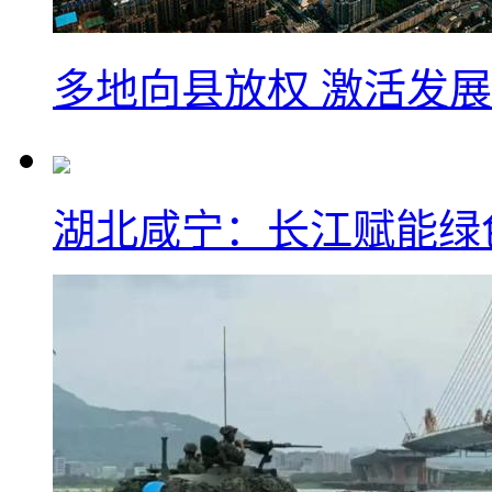
多地向县放权 激活发
湖北咸宁：长江赋能绿