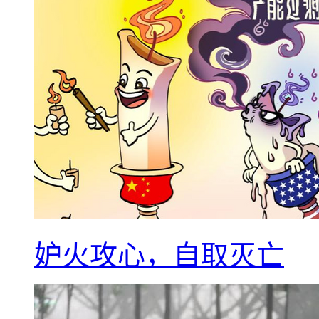
妒火攻心，自取灭亡