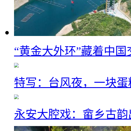
“黄金大外环”藏着中
特写：台风夜，一块蛋
永安大腔戏：畲乡古韵