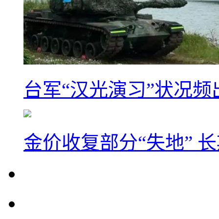
台军“汉光演习”状况频
金价收复部分“失地” 