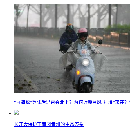
“白海豚”登陆后是否会北上？为何近期台风“扎堆”来袭
长江大保护下黄冈黄州的生态答卷