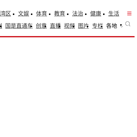
湾区
文娱
体育
教育
法治
健康
生活
刊
国是直通车
创意
直播
视频
图片
专栏
各地