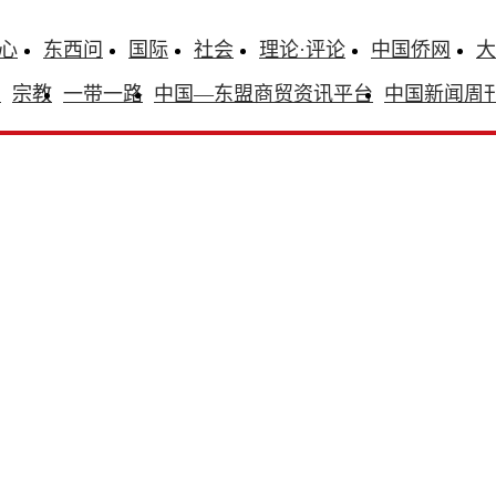
心
东西问
国际
社会
理论·评论
中国侨网
大
识
宗教
一带一路
中国—东盟商贸资讯平台
中国新闻周