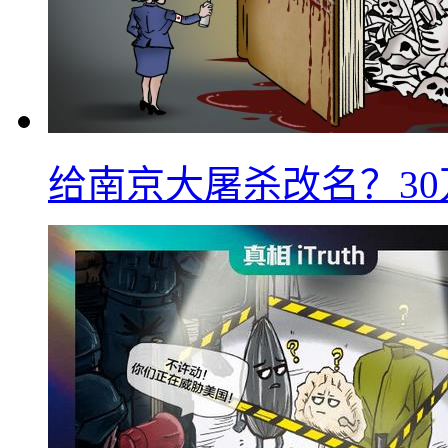
给南京大屠杀改名？3