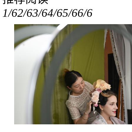
1/6
2/6
3/6
4/6
5/6
6/6