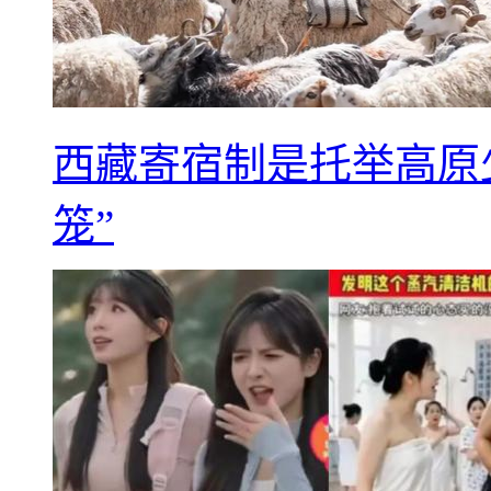
西藏寄宿制是托举高原
笼”