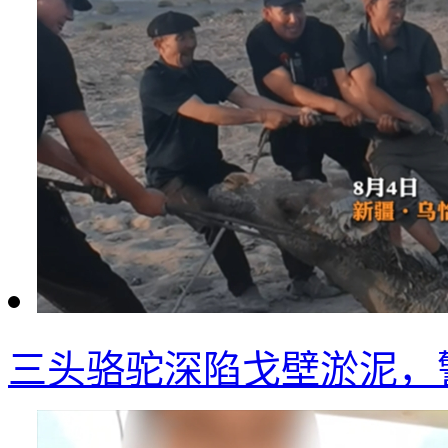
三头骆驼深陷戈壁淤泥，