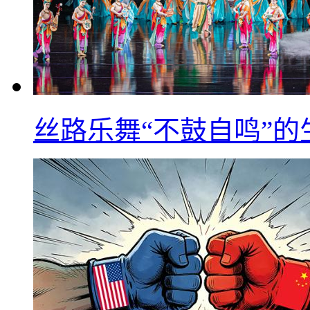
丝路乐舞“不鼓自鸣”