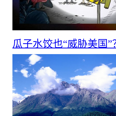
瓜子水饺也“威胁美国”