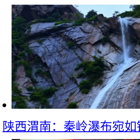
陕西渭南：秦岭瀑布宛如