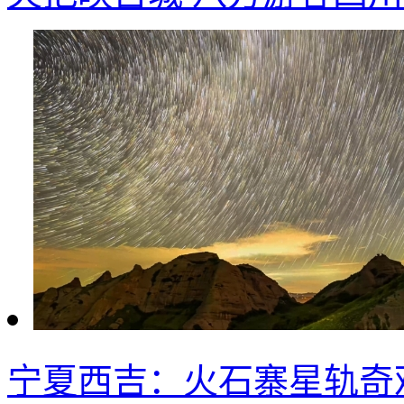
宁夏西吉：火石寨星轨奇