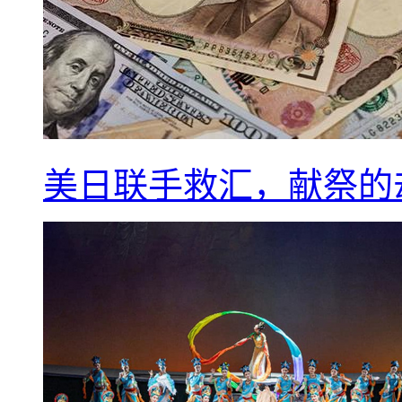
美日联手救汇，献祭的