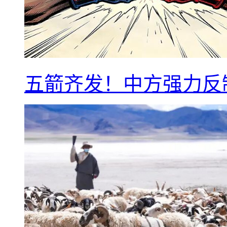
五箭齐发！中方强力反