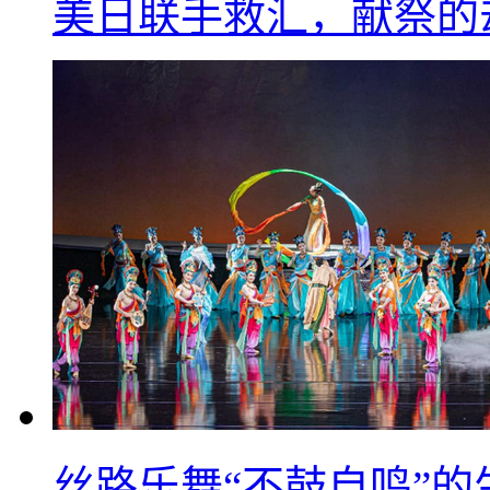
美日联手救汇，献祭的
丝路乐舞“不鼓自鸣”