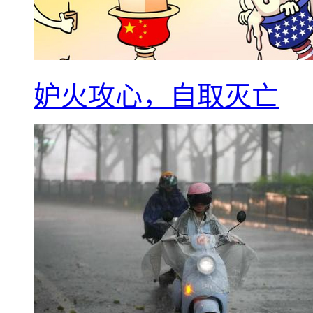
妒火攻心，自取灭亡