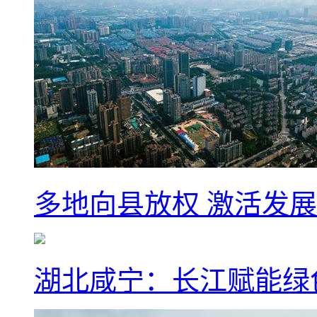
多地向县放权 激活发
湖北咸宁：长江赋能绿