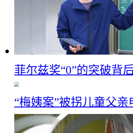
菲尔兹奖“0”的突破背
“梅姨案”被拐儿童父