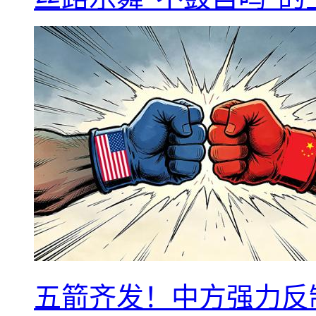
五箭齐发！中方强力反