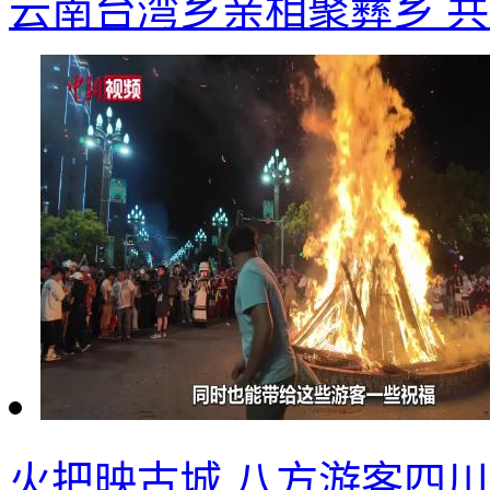
云南台湾乡亲相聚彝乡 
火把映古城 八方游客四