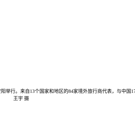
南安阳举行。来自13个国家和地区的84家境外旅行商代表，与中国
现场。 王宇 摄