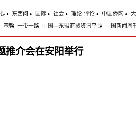
心
东西问
国际
社会
理论·评论
中国侨网
大
识
宗教
一带一路
中国—东盟商贸资讯平台
中国新闻周
主题推介会在安阳举行