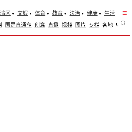
湾区
文娱
体育
教育
法治
健康
生活
刊
国是直通车
创意
直播
视频
图片
专栏
各地