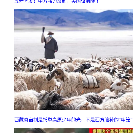
五箭齐发！中方强力反制，美国该清醒了
西藏寄宿制是托举高原少年的光，不是西方脑补的“牢笼”