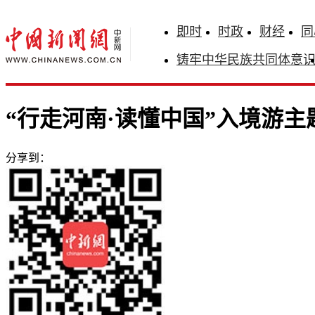
即时
时政
财经
同
铸牢中华民族共同体意
“行走河南·读懂中国”入境游
分享到：