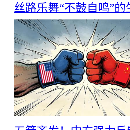
丝路乐舞“不鼓自鸣”