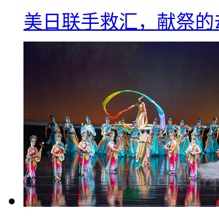
美日联手救汇，献祭的