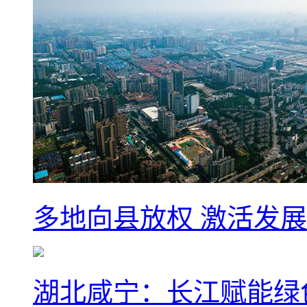
多地向县放权 激活发
湖北咸宁：长江赋能绿