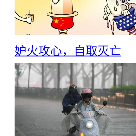
妒火攻心，自取灭亡