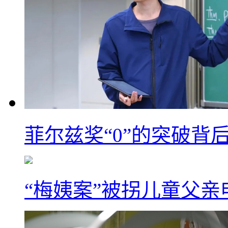
菲尔兹奖“0”的突破背
“梅姨案”被拐儿童父