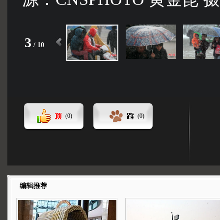
3
/
10
(
0
)
(
0
)
编辑推荐