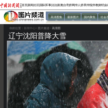
首页
|
新闻
|
社区
|
国际
|
军事
|
法治
|
港澳
|
台湾
|
侨网
|
华人
|
侨界
|
华报
|
华教
|
财经
|
金
高清图集
最新图片
国内聚焦
社会
·你的位置：
新闻中心
>
图片频道>
高清图
辽宁沈阳普降大雪