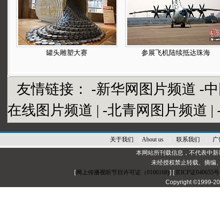
罐头雕塑大赛
参展飞机陆续抵达珠海
友情链接：
-新华网图片频道
-
在线图片频道
|
-北青网图片频道
|
关于我们
|
About us
|
联系我们
|
广
本网站所刊载信息，不代表中新
未经授权禁止转载、摘编
[
网上传播视听节目许可证（0106168)
] [
京ICP证040655号
Copyright ©1999-2