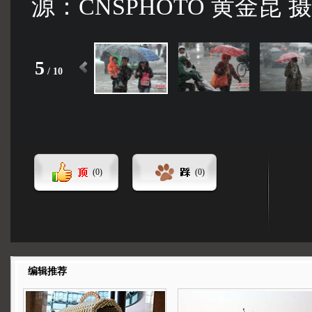
源：CNSPHOTO 黄金昆 摄
5
/
10
(
0
)
(
0
)
编辑推荐