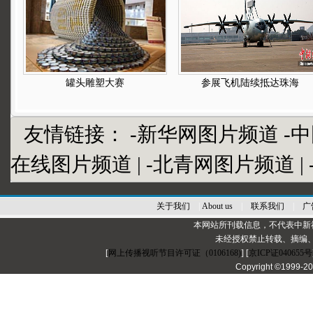
罐头雕塑大赛
参展飞机陆续抵达珠海
友情链接：
-新华网图片频道
-
在线图片频道
|
-北青网图片频道
|
关于我们
|
About us
|
联系我们
|
广
本网站所刊载信息，不代表中新
未经授权禁止转载、摘编
[
网上传播视听节目许可证（0106168)
] [
京ICP证040655号
Copyright ©1999-2