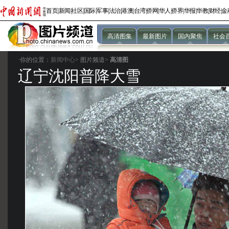
首页
|
新闻
|
社区
|
国际
|
军事
|
法治
|
港澳
|
台湾
|
侨网
|
华人
|
侨界
|
华报
|
华教
|
财经
|
金
高清图集
最新图片
国内聚焦
社会
·你的位置：
新闻中心
>
图片频道>
高清图
辽宁沈阳普降大雪