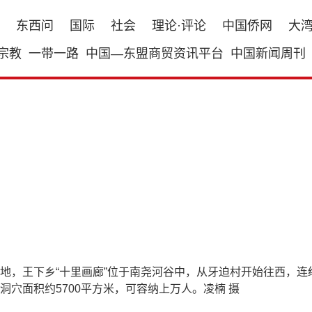
东西问
国际
社会
理论·评论
中国侨网
大
宗教
一带一路
中国—东盟商贸资讯平台
中国新闻周刊
地，王下乡“十里画廊”位于南尧河谷中，从牙迫村开始往西，
穴面积约5700平方米，可容纳上万人。凌楠 摄