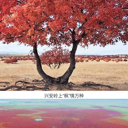
兴安岭上“枫”情万种