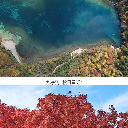
九寨沟 “秋日童话”