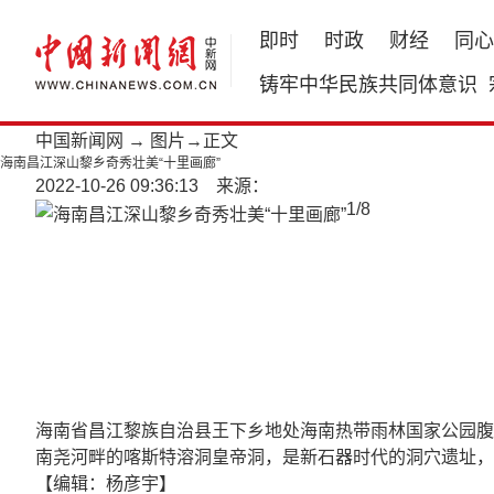
即时
时政
财经
同心
铸牢中华民族共同体意识
中国新闻网
→
图片
→正文
海南昌江深山黎乡奇秀壮美“十里画廊”
2022-10-26 09:36:13 来源：
1
/
8
海南省昌江黎族自治县王下乡地处海南热带雨林国家公园腹
南尧河畔的喀斯特溶洞皇帝洞，是新石器时代的洞穴遗址，洞
【编辑：杨彦宇】