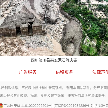
四川汶川县突发泥石流灾害
广告服务
供稿服务
法律声
站所刊载信息，不代表中新社和中新网观点。 刊用本网站稿件，务经书面
未经授权禁止转载、摘编、复制及建立镜像，违者将依法追究法律责任。
京公网安备 11010202009201号
] [
京ICP备2021034286号-7
] [
互联网宗教