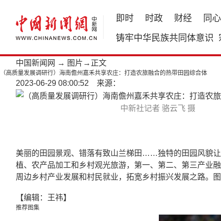
即时
时政
财经
同心
铸牢中华民族共同体意识
中国新闻网
→
图片
→正文
（高质量发展调研行）海南儋州嘉禾共享农庄：打造农旅融合的热带田园综合体
2023-06-29 08:00:52 来源：
中新社记者 骆云飞 摄
美丽的田园景观、错落有致山兰梯田……独特的田园风貌让
植、农产品加工和乡村观光旅游，第一、第二、第三产业融
周边乡村产业发展和村民就业，拓宽乡村振兴发展之路。图
【编辑：王祎】
推荐图集