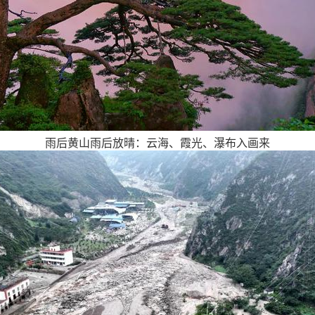
雨后黄山雨后放晴：云海、霞光、瀑布入画来