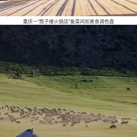
重庆一“筒子楼火锅店”备菜间如美食调色盘