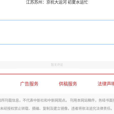
江苏苏州：京杭大运河 初夏水运忙
暂无评论
广告服务
供稿服务
法律声
站所刊载信息，不代表中新社和中新网观点。 刊用本网站稿件，务经书面
未经授权禁止转载、摘编、复制及建立镜像，违者将依法追究法律责任。