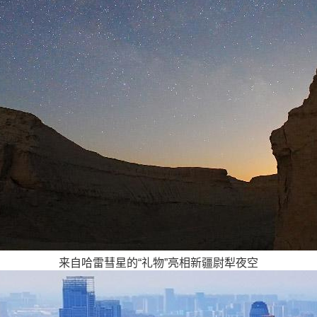
来自哈雷彗星的“礼物”亮相新疆尉犁夜空