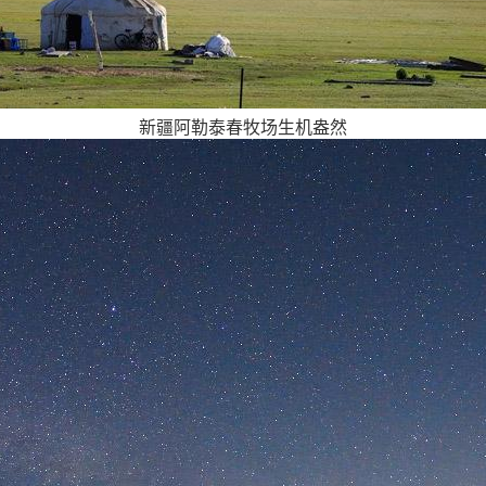
新疆阿勒泰春牧场生机盎然