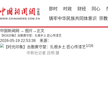
即时
时政
财经
同心
铸牢中华民族共同体意识
宗教
中国新闻网
→
图片
→正文
【时光印象】台胞黄守堃：扎根乡土 匠心传漆艺
2026-05-19 22:53:38 来源：
1
/
16
中新社记者 吕明 摄