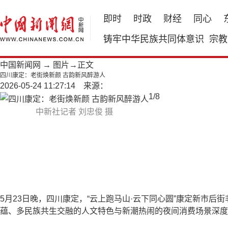
即时
时政
财经
同心
铸牢中华民族共同体意识
宗教
中国新闻网
→
图片
→正文
四川康定：老街焕新颜 古韵新风醉游人
2026-05-24 11:27:14 来源：
1
/
8
中新社记者 刘忠俊 摄
5月23日晚，四川康定，“云上跑马山·云下同心圆”康定新市
蕴、多民族共生交融的人文特色与新潮热闹的夜间消费场景深度