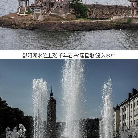
鄱阳湖水位上涨 千年石岛“落星墩”没入水中