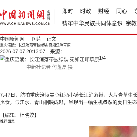
即时
时政
财经
同心
铸牢中华民族共同体意识
宗教
中国新闻网
→
图片
→正文
重庆涪陵：长江消落带披绿装 宛如江畔草原
2026-07-07 20:13:07 来源：
1
/
4
中新社记者 何蓬磊 摄
7月7日，航拍重庆涪陵美心红酒小镇长江消落带，大片青草生
觅食，与江水、青山相映成趣，呈现出一幅生机盎然的夏日生态
【编辑：杜晓姣】
推荐图集