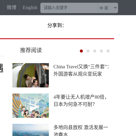
信
微博
English
分享到：
推荐阅读
遇
China Travel又换“三件套”：
外国游客从观众变玩家
4年要让无人机增产80倍，
日本为何急不可耐？
多地向县放权 激活发展一
池春水