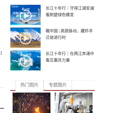
绕
长江十年行｜守得江湖安澜
看荆楚绿色蝶变
，
瞰中国 | 高原脉动，藏羚羊
迁徙进行时
梁】
长江十年行｜在两江奔涌中
看见重庆力量
热门图片
专题图片