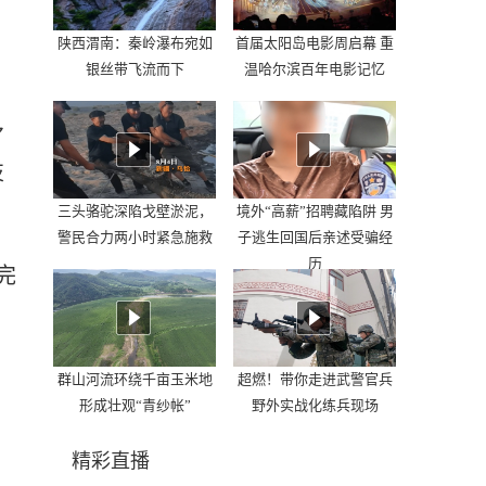
陕西渭南：秦岭瀑布宛如
首届太阳岛电影周启幕 重
银丝带飞流而下
温哈尔滨百年电影记忆
多
技
三头骆驼深陷戈壁淤泥，
境外“高薪”招聘藏陷阱 男
警民合力两小时紧急施救
子逃生回国后亲述受骗经
历
完
群山河流环绕千亩玉米地
超燃！带你走进武警官兵
形成壮观“青纱帐”
野外实战化练兵现场
精彩直播