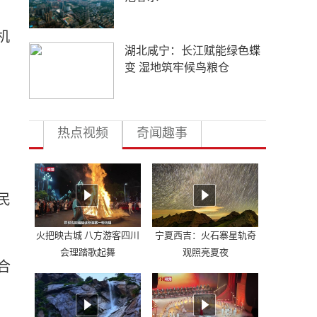
机
湖北咸宁：长江赋能绿色蝶
变 湿地筑牢候鸟粮仓
热点视频
奇闻趣事
民
火把映古城 八方游客四川
宁夏西吉：火石寨星轨奇
会理踏歌起舞
观照亮夏夜
合