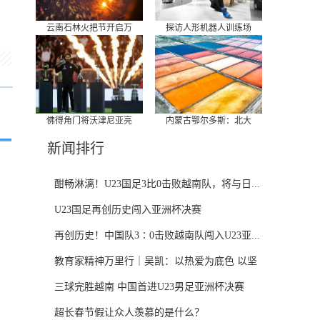
云南石林火把节开启万
探访人形机器人训练场
佛得角门将沃津尼亚亮
内蒙古鄂尔多斯：北大
新闻排行
酣畅淋漓！U23国足3比0击败越南队，将与日...
U23国足再创历史闯入亚洲杯决赛
再创历史！中国队3∶0击败越南队闯入U23亚...
教育家精神万里行｜吴凯：以热爱为底色 以坚
守...
三球完胜越南 中国首进U23男足亚洲杯决赛
超长春节假让众人羡慕的是什么？