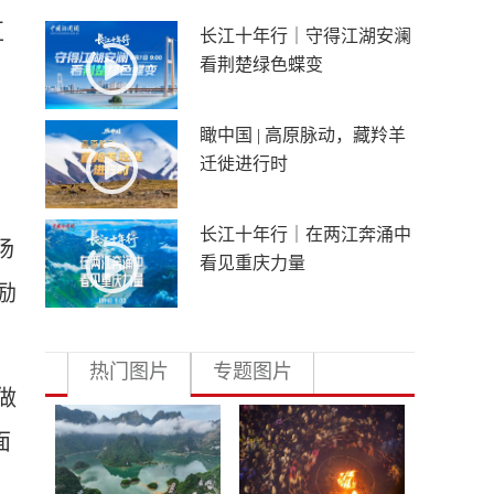
互
长江十年行｜守得江湖安澜
看荆楚绿色蝶变
瞰中国 | 高原脉动，藏羚羊
迁徙进行时
长江十年行｜在两江奔涌中
场
看见重庆力量
励
热门图片
专题图片
做
面