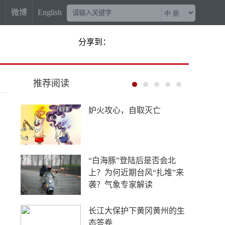
信
微博
English
分享到：
推荐阅读
妒火攻心，自取灭亡
“白海豚”登陆后是否会北
上？为何近期台风“扎堆”来
袭？气象专家解读
长江大保护下黄冈黄州的生
态答卷