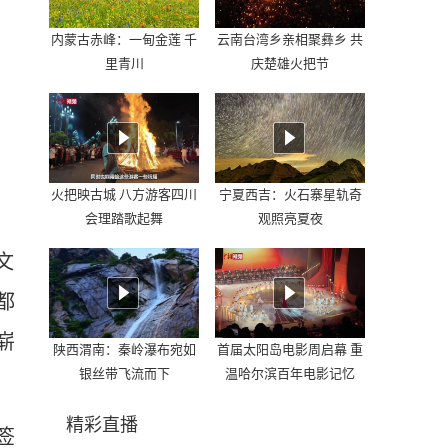
2
内蒙古赤峰：一甸金莲 千
云南台湾乡亲相聚彝乡 共
里青川
庆楚雄火把节
火把映古城 八方游客四川
宁夏西吉：火石寨星轨奇
会理踏歌起舞
观照亮夏夜
文
都
崭
陕西渭南：秦岭瀑布宛如
首届太阳岛电影周启幕 重
银丝带飞流而下
温哈尔滨百年电影记忆
精彩直播
签