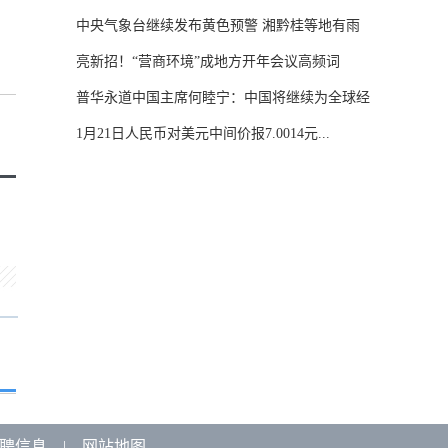
中央气象台继续发布黄色预警 湘黔桂等地有雨
雪...
亮新招！“营商环境”成地方开年会议高频词
普华永道中国主席何睦宁：中国将继续为全球经
济...
1月21日人民币对美元中间价报7.0014元...
聘信息
|
网站地图