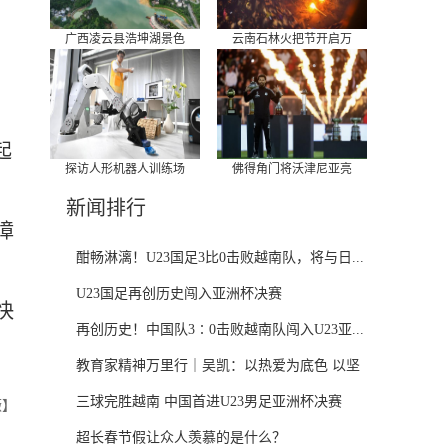
广西凌云县浩坤湖景色
云南石林火把节开启万
起
探访人形机器人训练场
佛得角门将沃津尼亚亮
新闻排行
漳
酣畅淋漓！U23国足3比0击败越南队，将与日...
U23国足再创历史闯入亚洲杯决赛
快
再创历史！中国队3∶0击败越南队闯入U23亚...
教育家精神万里行｜吴凯：以热爱为底色 以坚
守...
三球完胜越南 中国首进U23男足亚洲杯决赛
薇】
超长春节假让众人羡慕的是什么？