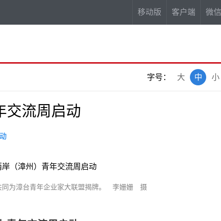
移动版
客户端
微
字号：
大
中
小
年交流周启动
动
同为漳台青年企业家大联盟揭牌。 李姗姗 摄