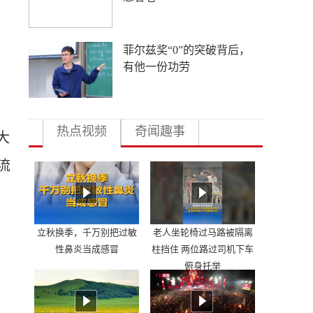
菲尔兹奖“0”的突破背后，
有他一份功劳
。
热点视频
奇闻趣事
大
流
立秋换季，千万别把过敏
老人坐轮椅过马路被隔离
性鼻炎当成感冒
柱挡住 两位路过司机下车
俯身托举