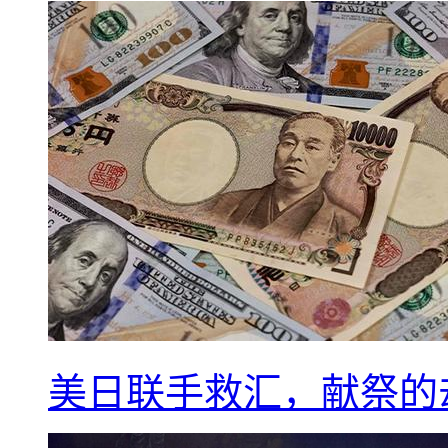
美日联手救汇，献祭的