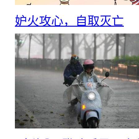
妒火攻心，自取灭亡