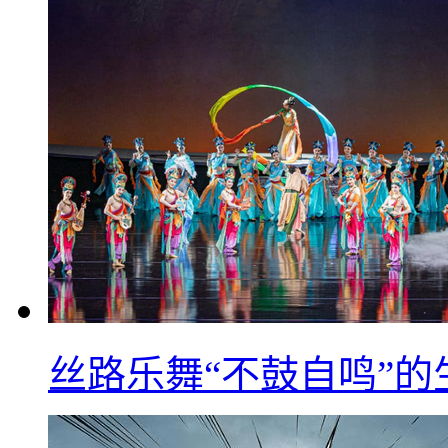
丝路乐舞“不鼓自鸣”