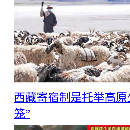
西藏寄宿制是托举高原
笼”