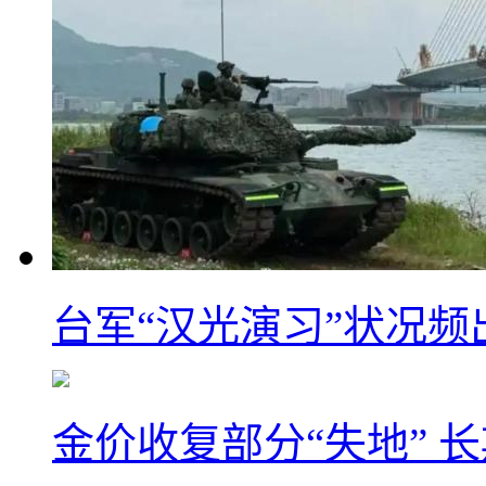
台军“汉光演习”状况频
金价收复部分“失地” 