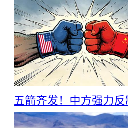
五箭齐发！中方强力反