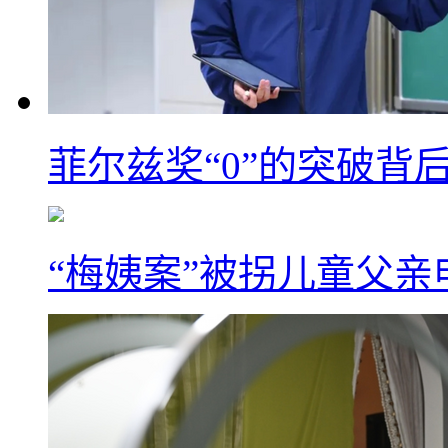
菲尔兹奖“0”的突破背
“梅姨案”被拐儿童父