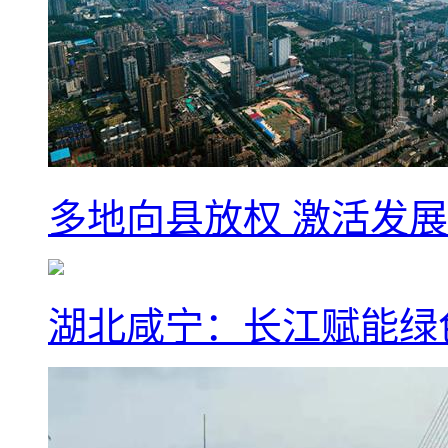
多地向县放权 激活发
湖北咸宁：长江赋能绿