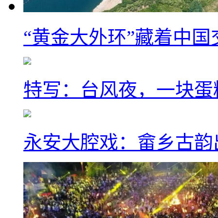
“黄金大外环”藏着中
特写：台风夜，一块蛋
永安大腔戏：畲乡古韵