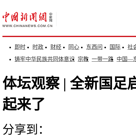
即时
时政
财经
同心
东西问
国际
社
铸牢中华民族共同体意识
宗教
一带一路
中国—
体坛观察 | 全新国
起来了
分享到：