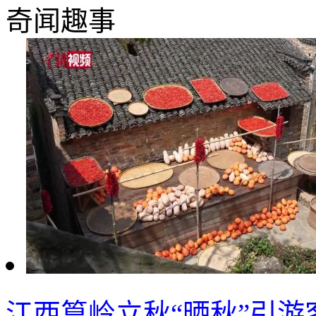
奇闻趣事
江西篁岭立秋“晒秋”引游