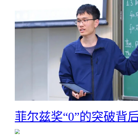
菲尔兹奖“0”的突破背