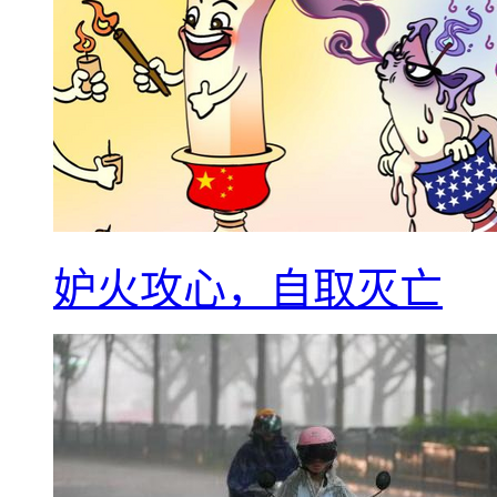
妒火攻心，自取灭亡