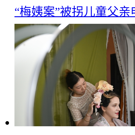
“梅姨案”被拐儿童父