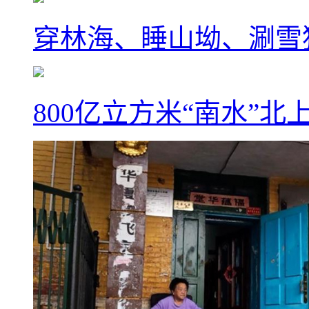
穿林海、睡山坳、涮雪
800亿立方米“南水”北