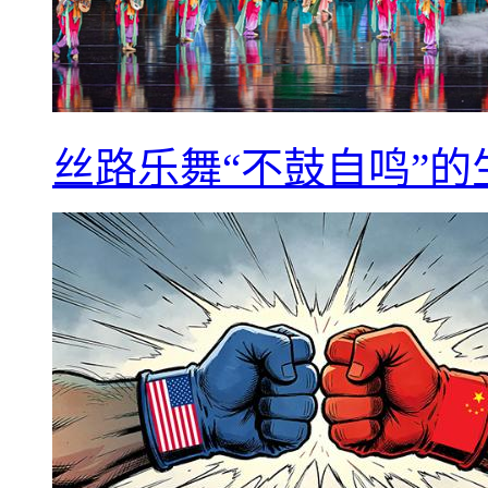
丝路乐舞“不鼓自鸣”