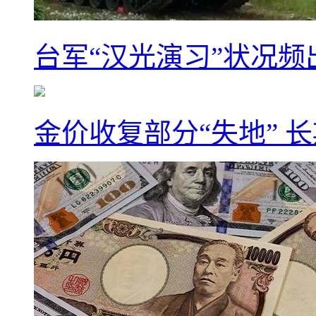
台军“汉光演习”状况频
金价收复部分“失地” 