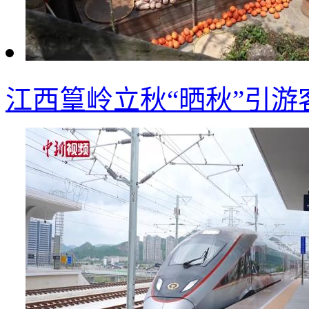
江西篁岭立秋“晒秋”引游