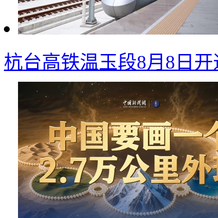
杭台高铁温玉段8月8日开