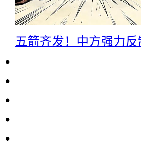
五箭齐发！中方强力反