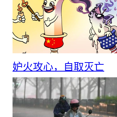
妒火攻心，自取灭亡