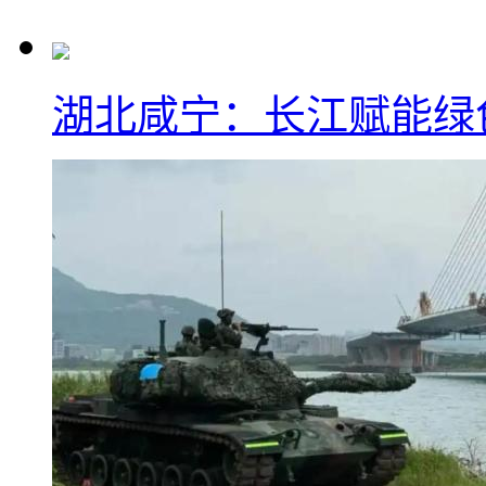
湖北咸宁：长江赋能绿