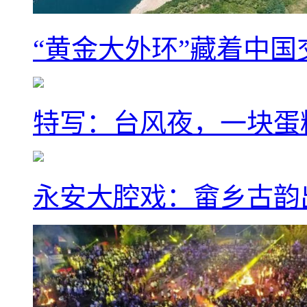
“黄金大外环”藏着中
特写：台风夜，一块蛋
永安大腔戏：畲乡古韵