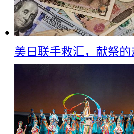
美日联手救汇，献祭的