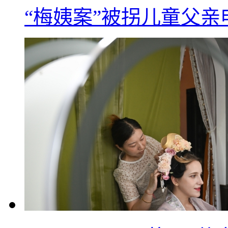
“梅姨案”被拐儿童父