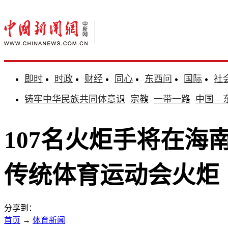
即时
时政
财经
同心
东西问
国际
社
铸牢中华民族共同体意识
宗教
一带一路
中国—
107名火炬手将在海
传统体育运动会火炬
分享到：
首页
→
体育新闻