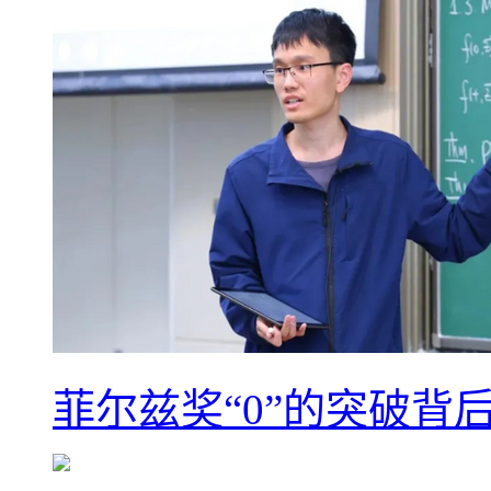
菲尔兹奖“0”的突破背