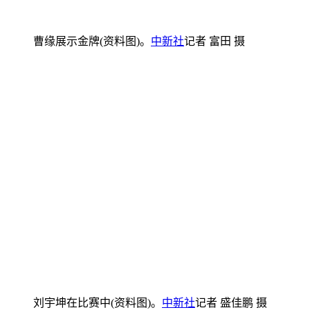
曹缘展示金牌(资料图)。
中新社
记者 富田 摄
刘宇坤在比赛中(资料图)。
中新社
记者 盛佳鹏 摄