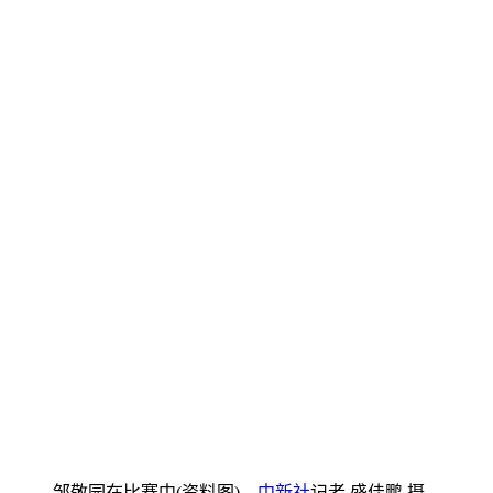
邹敬园在比赛中(资料图)。
中新社
记者 盛佳鹏 摄