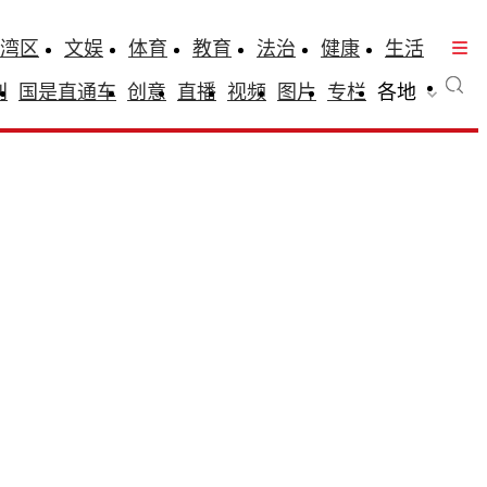
湾区
文娱
体育
教育
法治
健康
生活
刊
国是直通车
创意
直播
视频
图片
专栏
各地