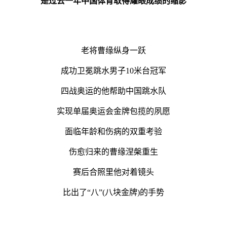
是过去一年中国体育取得耀眼成绩的缩影
老将曹缘纵身一跃
成功卫冕跳水男子10米台冠军
四战奥运的他帮助中国跳水队
实现单届奥运会金牌包揽的夙愿
面临年龄和伤病的双重考验
伤愈归来的曹缘涅槃重生
赛后合照里他对着镜头
比出了“八”(八块金牌)的手势