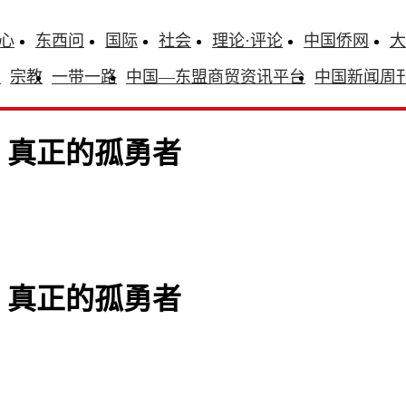
心
东西问
国际
社会
理论·评论
中国侨网
大
识
宗教
一带一路
中国—东盟商贸资讯平台
中国新闻周
，真正的孤勇者
，真正的孤勇者