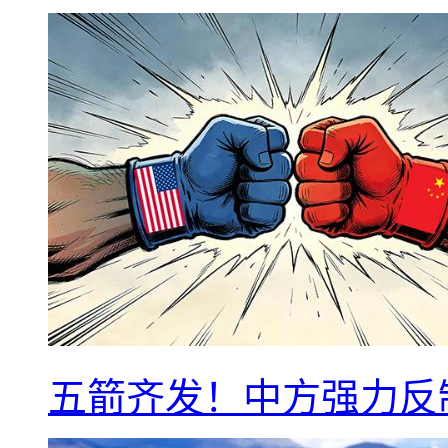
五箭齐发！中方强力反