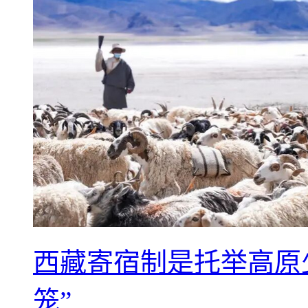
西藏寄宿制是托举高原
笼”