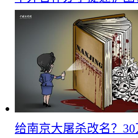
给南京大屠杀改名？3