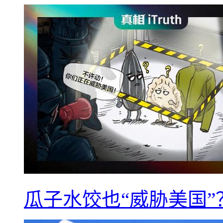
瓜子水饺也“威胁美国”