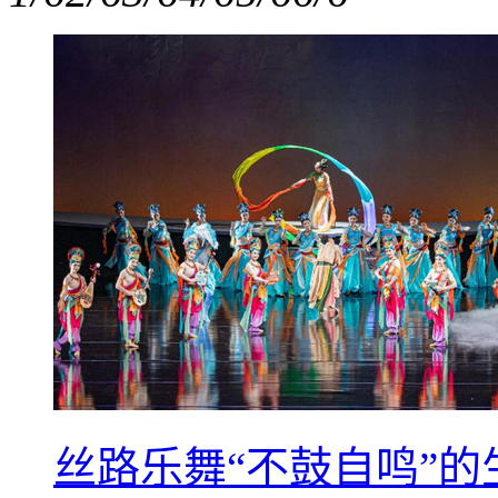
丝路乐舞“不鼓自鸣”