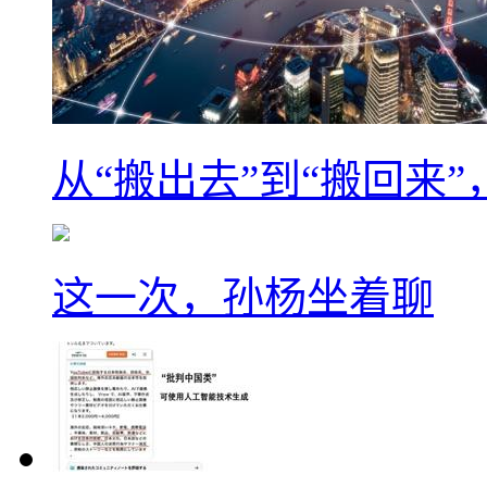
从“搬出去”到“搬回来
这一次，孙杨坐着聊