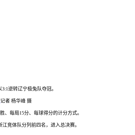
以3:1逆转辽宁极兔队夺冠。
社
记者 杨华峰 摄
胜、每局15分、每球得分的计分方式。
和浙江竞体队分列前四名，进入总决赛。