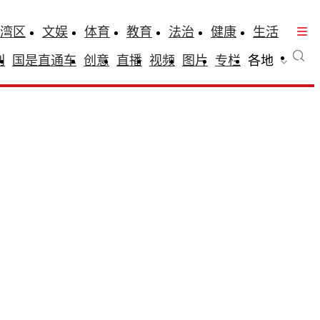
湾区
文娱
体育
教育
法治
健康
生活
刊
国是直通车
创意
直播
视频
图片
专栏
各地