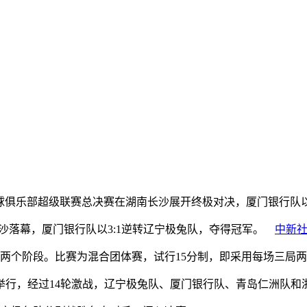
6中国羽毛球俱乐部超级联赛总决赛在湖南长沙展开终极对决，厦门银行队
赛在长沙落幕，厦门银行队以3:1逆转辽宁极兔队，夺得冠军。
中新
个阶段。比赛为混合团体赛，试行15分制，即采用每场三局两
地举行，经过14轮激战，辽宁极兔队、厦门银行队、青岛仁洲队