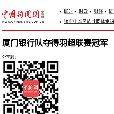
即时
时政
财经
同
铸牢中华民族共同体意
厦门银行队夺得羽超联赛冠军
分享到：