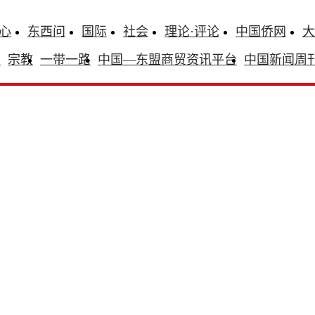
心
东西问
国际
社会
理论·评论
中国侨网
大
识
宗教
一带一路
中国—东盟商贸资讯平台
中国新闻周