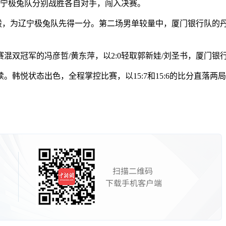
宁极兔队分别战胜各自对手，闯入决赛。
毅，为辽宁极兔队先得一分。第二场男单较量中，厦门银行队的丹
冠军的冯彦哲/黄东萍，以2:0轻取郭新娃/刘圣书，厦门银
悦状态出色，全程掌控比赛，以15:7和15:6的比分直落两