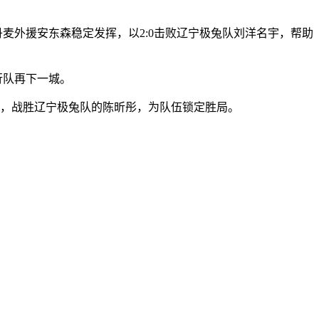
麦外援安东森稳定发挥，以2:0击败辽宁极兔队刘洋名宇，帮助
行队再下一城。
局，战胜辽宁极兔队的陈昕彤，为队伍锁定胜局。