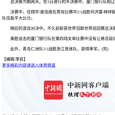
总决赛为期两天。在1日进行的半决赛中，厦门银行队和辽
决赛中，任翔宇/谢浩南在男双比赛中2:1战胜何济霆/林祥
队伍扳平大比分。
随后的混双对决中，不久前斩获世界羽联世界巡回赛总决赛混双
乘胜追击的厦门银行队在第四场女单比赛中没有让悬念延续。韩
此外，青岛仁洲队3:1战胜浙江竞体队，获得季军。(完)
【编辑:李岩】
更多精彩内容请进入体育频道