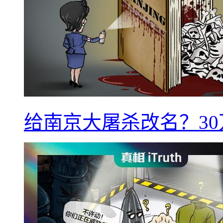
给南京大屠杀改名？3