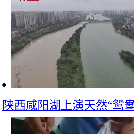
陕西咸阳湖上演天然“鸳鸯