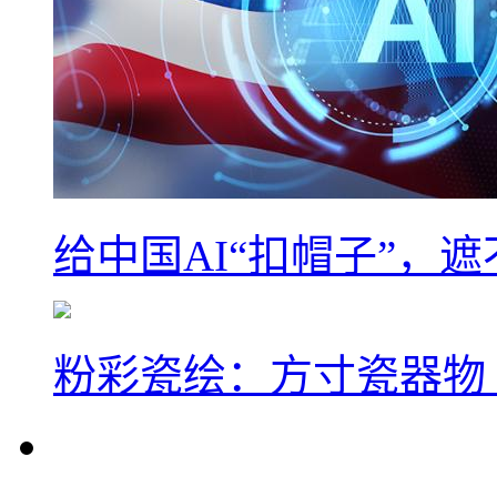
给中国AI“扣帽子”，
粉彩瓷绘：方寸瓷器物