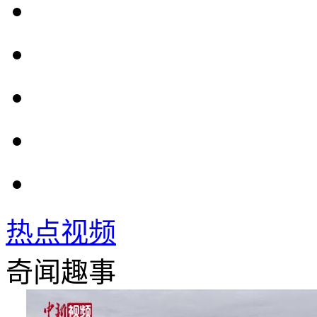
热点视频
奇闻趣事