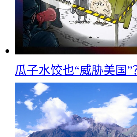
瓜子水饺也“威胁美国”